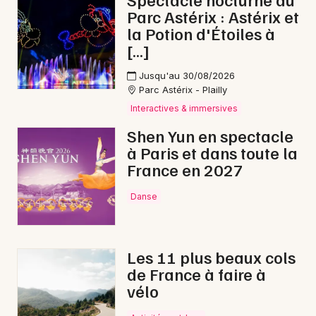
Parc Astérix : Astérix et
Cirque en Bourgogne-Franche-Comté
la Potion d'Étoiles à
[…]
Jusqu'au 30/08/2026
Parc Astérix - Plailly
Newsletter des sorties
Interactives & immersives
Shen Yun en spectacle
Artistes en tournée
à Paris et dans toute la
France en 2027
Actus à Besançon
Danse
Magazine à Besançon
Les 11 plus beaux cols
de France à faire à
vélo