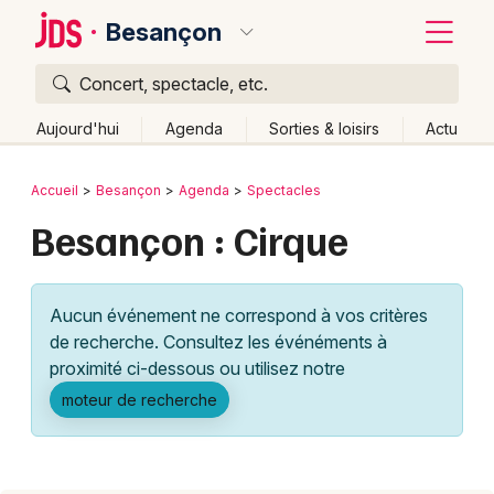
Besançon
Concert, spectacle, etc.
Quoi ?
Fermer
Aujourd'hui
Agenda
Sorties & loisirs
Actu
Où ?
Retour
Publier un événement
Accueil
Besançon
Agenda
Spectacles
Besançon et alentours
Doubs (25)
Franche-Comté
Besançon : Cirque
Bordeaux
Partout
Près de moi
Changer de lieu
Colmar
Quand ?
Effacer les dates
Aucun événement ne correspond à vos critères
Lille
Grands événements
Aujourd'hui
Demain
Ce week-end
Autre
de recherche. Consultez les événéments à
Lyon
proximité ci-dessous ou utilisez notre
Activité & Expérience
moteur de recherche
Marseille
Manifestations
Mulhouse
Foires & salons