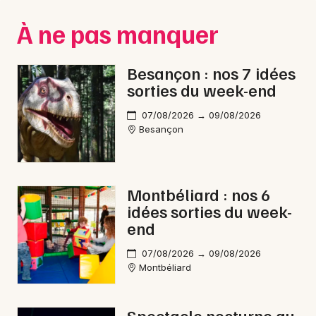
Montpellier
À ne pas manquer
Spectacles
Nantes
Concerts
Nice
Besançon : nos 7 idées
sorties du week-end
Paris
Sports
07/08/2026 → 09/08/2026
Strasbourg
Soirées
Besançon
Toulouse
Sorties famille
Toutes les villes
Montbéliard : nos 6
Expos
idées sorties du week-
end
Sorties & loisirs
07/08/2026 → 09/08/2026
Cirque dans le Doubs
Montbéliard
Cirque en Franche-Comté
Spectacle nocturne au