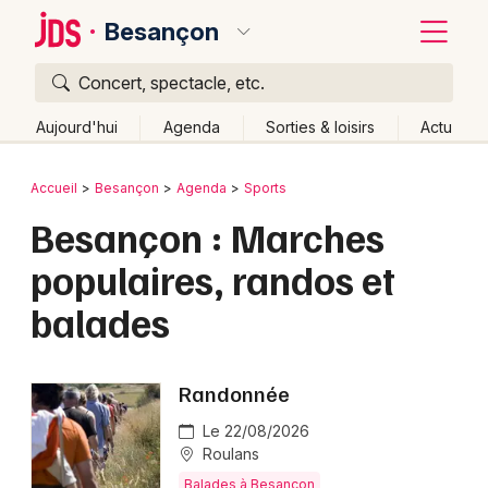
Besançon
Concert, spectacle, etc.
Quoi ?
Fermer
Aujourd'hui
Agenda
Sorties & loisirs
Actu
Où ?
Retour
Publier un événement
Accueil
Besançon
Agenda
Sports
Besançon et alentours
Doubs (25)
Franche-Comté
Besançon : Marches
Bordeaux
Partout
Près de moi
Changer de lieu
populaires, randos et
Colmar
Quand ?
Effacer les dates
balades
Lille
Grands événements
Aujourd'hui
Demain
Ce week-end
Autre
Lyon
Activité & Expérience
Randonnée
Marseille
Manifestations
Le 22/08/2026
Mulhouse
Roulans
Foires & salons
Balades à Besançon