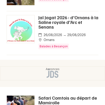
Montpellier
Spectacles
Nantes
Jaï Jagat 2026 : d'Ornans à la
Concerts
Nice
Saline royale d'Arc et
Senans
Paris
Sports
26/08/2026 → 29/08/2026
Ornans
Strasbourg
Soirées
Balades à Besançon
Toulouse
Sorties famille
Toutes les villes
Expos
Sorties & loisirs
Balades dans le Doubs
Safari Comtois au départ de
Balades en Franche-Comté
Mamirolle