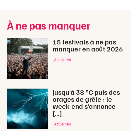
Montpellier
Spectacles
Nantes
À ne pas manquer
Concerts
Nice
Paris
Sports
15 festivals à ne pas
manquer en août 2026
Strasbourg
Soirées
Actualités
Toulouse
Sorties famille
Toutes les villes
Expos
Jusqu’à 38 °C puis des
Sorties & loisirs
orages de grêle : le
week-end s’annonce
Fêtes dans le Doubs
[…]
Fêtes en Franche-Comté
Actualités