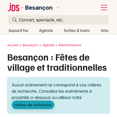
Besançon
Concert, spectacle, etc.
Quoi ?
Fermer
Aujourd'hui
Agenda
Sorties & loisirs
Actu
Où ?
Retour
Publier un événement
Accueil
Besançon
Agenda
Manifestations
Besançon et alentours
Doubs (25)
Franche-Comté
Besançon : Fêtes de
Bordeaux
Partout
Près de moi
Changer de lieu
village et traditionnelles
Colmar
Quand ?
Effacer les dates
Lille
Grands événements
Aujourd'hui
Demain
Ce week-end
Autre
Aucun événement ne correspond à vos critères
Lyon
Activité & Expérience
de recherche. Consultez les événéments à
proximité ci-dessous ou utilisez notre
Marseille
Manifestations
moteur de recherche
Mulhouse
Foires & salons