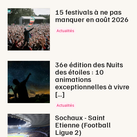
Dîner spectacle en Bourgogne-Franche-Comté
15 festivals à ne pas
manquer en août 2026
Actualités
Newsletter des sorties
Artistes en tournée
36e édition des Nuits
des étoiles : 10
Actus à Besançon
animations
exceptionnelles à vivre
Magazine à Besançon
[…]
Actualités
Sochaux - Saint
Etienne (Football
Ligue 2)