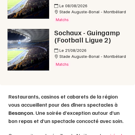
Le 08/08/2026
Stade Auguste-Bonal - Montbéliard
Choisir mes départements
Matchs
25 - Doubs
Sochaux - Guingamp
(Football Ligue 2)
Mon email
Le 21/08/2026
Stade Auguste-Bonal - Montbéliard
Je m'abonne
Matchs
Restaurants, casinos et cabarets de la région
vous accueillent pour des dîners spectacles à
Besançon
. Une soirée d’exception autour d’un
bon repas et d’un spectacle concocté avec soin.