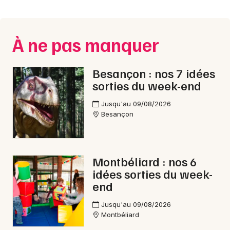
Montpellier
Spectacles
Nantes
À ne pas manquer
Concerts
Nice
Paris
Sports
Besançon : nos 7 idées
sorties du week-end
Strasbourg
Soirées
Jusqu'au 09/08/2026
Toulouse
Besançon
Sorties famille
Toutes les villes
Expos
Montbéliard : nos 6
Sorties & loisirs
idées sorties du week-
end
Dîner spectacle dans le Doubs
Jusqu'au 09/08/2026
Montbéliard
Dîner spectacle en Franche-Comté