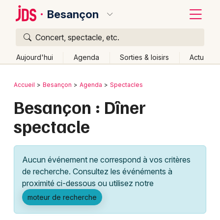
Besançon
Concert, spectacle, etc.
Quoi ?
Fermer
Aujourd'hui
Agenda
Sorties & loisirs
Actu
Où ?
Retour
Publier un événement
Accueil
Besançon
Agenda
Spectacles
Besançon et alentours
Doubs (25)
Franche-Comté
Besançon : Dîner
Bordeaux
Partout
Près de moi
Changer de lieu
spectacle
Colmar
Quand ?
Effacer les dates
Lille
Grands événements
Aujourd'hui
Demain
Ce week-end
Autre
Aucun événement ne correspond à vos critères
Lyon
Activité & Expérience
de recherche. Consultez les événéments à
proximité ci-dessous ou utilisez notre
Marseille
Manifestations
moteur de recherche
Mulhouse
Foires & salons