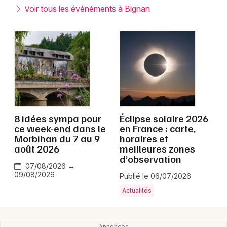
Montpellier
Voir tous les événéments à Bignan
Spectacles
Nantes
Concerts
Nice
Paris
Sports
Strasbourg
Soirées
Toulouse
8 idées sympa pour
Éclipse solaire 2026
Sorties famille
ce week-end dans le
en France : carte,
Toutes les villes
Morbihan du 7 au 9
horaires et
Expos
août 2026
meilleures zones
d’observation
Sorties & loisirs
07/08/2026 →
09/08/2026
Publié le 06/07/2026
Bretagne
Actualités