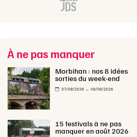
Newsletter des sorties
Artistes en tournée
Actus dans le Morbihan
À ne pas manquer
Magazine dans le Morbihan
Morbihan : nos 8 idées
sorties du week-end
07/08/2026 → 09/08/2026
15 festivals à ne pas
Choisir mes départements
manquer en août 2026
56 - Morbihan