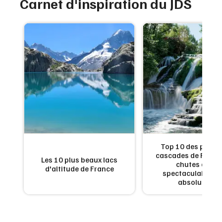
Carnet d'inspiration du JDS
de
Top 10 des plus b
:
cascades de France
Les 10 plus beaux lacs
en
chutes d'eau
d'altitude de France
x
spectaculaires à 
absolument