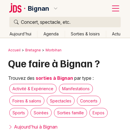
Bignan
Concert, spectacle, etc.
Quoi ?
Fermer
Aujourd'hui
Agenda
Sorties & loisirs
Actu
Où ?
Retour
Publier un événement
Accueil
Bretagne
Morbihan
Bignan et alentours
Morbihan (56)
Bretagne
Que faire à Bignan ?
Bordeaux
Partout
Près de moi
Changer de lieu
Colmar
Quand ?
Trouvez des
sorties à Bignan
par type :
Effacer les dates
Lille
Grands événements
Aujourd'hui
Demain
Ce week-end
Autre
Activité & Expérience
Manifestations
Lyon
Activité & Expérience
Foires & salons
Spectacles
Concerts
Marseille
Sports
Soirées
Sorties famille
Expos
Manifestations
Mulhouse
Aujourd'hui à Bignan
Foires & salons