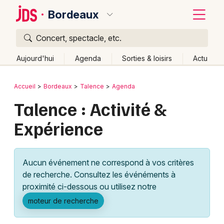
Bordeaux
Concert, spectacle, etc.
Quoi ?
Fermer
Aujourd'hui
Agenda
Sorties & loisirs
Actu
Où ?
Retour
Publier un événement
Accueil
Bordeaux
Talence
Agenda
Bordeaux et alentours
Gironde (33)
Aquitaine
Talence : Activité &
Bordeaux
Partout
Près de moi
Changer de lieu
Expérience
Colmar
Quand ?
Effacer les dates
Lille
Grands événements
Aujourd'hui
Demain
Ce week-end
Autre
Aucun événement ne correspond à vos critères
Lyon
Activité & Expérience
de recherche. Consultez les événéments à
proximité ci-dessous ou utilisez notre
Marseille
Manifestations
moteur de recherche
Mulhouse
Foires & salons