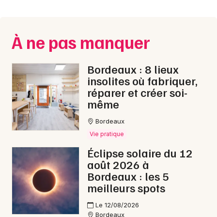
Montpellier
Spectacles
Nantes
À ne pas manquer
Concerts
Nice
Paris
Sports
Bordeaux : 8 lieux
insolites où fabriquer,
Strasbourg
Soirées
réparer et créer soi-
même
Toulouse
Sorties famille
Bordeaux
Toutes les villes
Vie pratique
Expos
Éclipse solaire du 12
Sorties & loisirs
août 2026 à
Bordeaux : les 5
Activité & Expérience en Gironde
meilleurs spots
Activité & Expérience en Aquitaine
Le 12/08/2026
Bordeaux