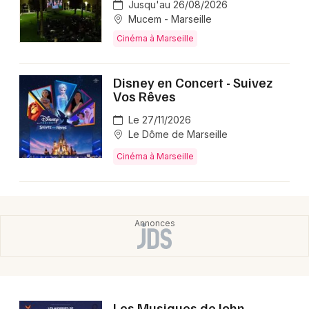
Jusqu'au 26/08/2026
Montpellier
Mucem - Marseille
Spectacles
Nantes
Cinéma à Marseille
Concerts
Nice
Disney en Concert - Suivez
Paris
Sports
Vos Rêves
Strasbourg
Le 27/11/2026
Soirées
Le Dôme de Marseille
Toulouse
Cinéma à Marseille
Sorties famille
Toutes les villes
Expos
Sorties & loisirs
Cinéma en Provence-Alpes-Côte-d'Azur
Les Musiques de John