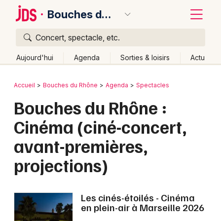
Bouches du Rhône
Concert, spectacle, etc.
Quoi ?
Fermer
Aujourd'hui
Agenda
Sorties & loisirs
Actu
Où ?
Retour
Publier un événement
Accueil
Bouches du Rhône
Agenda
Spectacles
Bouches du Rhône (13)
Provence-Alpes-Côte-d'Azur
Bouches du Rhône :
Bordeaux
Partout
Près de moi
Changer de lieu
Cinéma (ciné-concert,
Colmar
Quand ?
Effacer les dates
avant-premières,
Lille
Grands événements
Aujourd'hui
Demain
Ce week-end
Autre
projections)
Lyon
Activité & Expérience
Marseille
Manifestations
Les cinés-étoilés - Cinéma
Mulhouse
en plein-air à Marseille 2026
Foires & salons