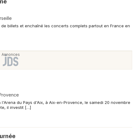
ome
seille
n de billets et enchaîné les concerts complets partout en France en
-Provence
à l'Arena du Pays d'Aix, à Aix-en-Provence, le samedi 20 novembre
, il investit […]
ournée