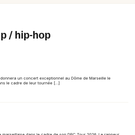
Spectacles
Mulhouse
Concerts
Montpellier
Nantes
Sports
p / hip-hop
Nice
Soirées
Paris
Sorties famille
Strasbourg
Expos
Toulouse
 donnera un concert exceptionnel au Dôme de Marseille le
ns le cadre de leur tournée […]
Sorties & loisirs
Toutes les villes
Rap en Provence-Alpes-Côte-d'Azur
marseillaise dans le cadre de son DPC Tour 2026. Le rappeur