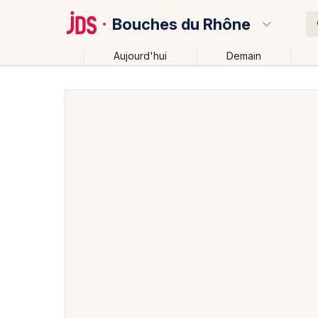
Bouches du Rhône
Aujourd'hui
Demain
Quoi ?
Où ?
Bouches du Rhône (13)
Provence-Alpes-Côte-d'Az
Changer de lieu