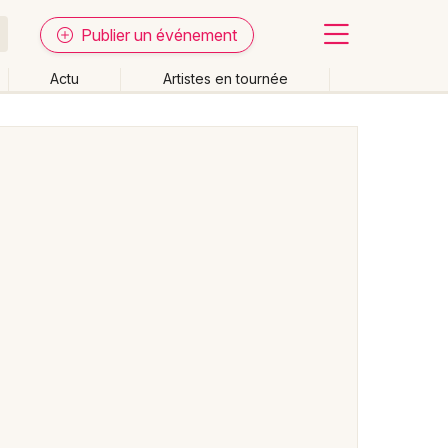
Publier un événement
Actu
Artistes en tournée
Fermer
Effacer les dates
week-end
Autre