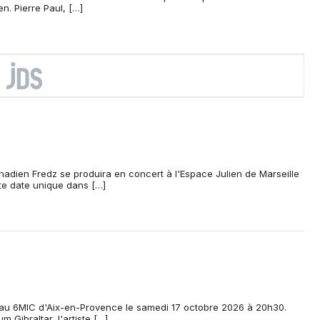
n. Pierre Paul, […]
nadien Fredz se produira en concert à l'Espace Julien de Marseille
tte date unique dans […]
t au 6MIC d'Aix-en-Provence le samedi 17 octobre 2026 à 20h30.
m Gibraltar, l'artiste […]