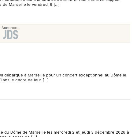
Newsletter des sorties
 de Marseille le vendredi 6 […]
Artistes en tournée
Actus dans les Bouches du Rhône
Magazine dans les Bouches du Rhône
 Oli débarque à Marseille pour un concert exceptionnel au Dôme le
ans le cadre de leur […]
Choisir mes départements
13 - Bouches du Rhône
ène du Dôme de Marseille les mercredi 2 et jeudi 3 décembre 2026 à