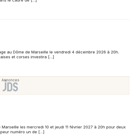
ans le cadre de […]
Mon email
Je m'abonne
ge au Dôme de Marseille le vendredi 4 décembre 2026 à 20h.
naises et corses investira […]
Marseille les mercredi 10 et jeudi 11 février 2027 à 20h pour deux
appeur numéro un de […]