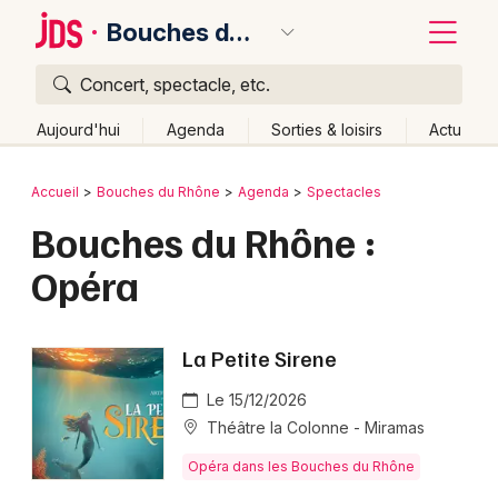
Bouches du Rhône
Concert, spectacle, etc.
Quoi ?
Fermer
Aujourd'hui
Agenda
Sorties & loisirs
Actu
Où ?
Retour
Publier un événement
Accueil
Bouches du Rhône
Agenda
Spectacles
Bouches du Rhône (13)
Provence-Alpes-Côte-d'Azur
Bouches du Rhône :
Bordeaux
Partout
Près de moi
Changer de lieu
Opéra
Colmar
Quand ?
Effacer les dates
Lille
Grands événements
Aujourd'hui
Demain
Ce week-end
Autre
La Petite Sirene
Lyon
Activité & Expérience
Le 15/12/2026
Marseille
Théâtre la Colonne - Miramas
Manifestations
Mulhouse
Opéra dans les Bouches du Rhône
Foires & salons