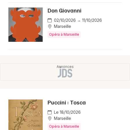
Montpellier
Don Giovanni
Spectacles
Nantes
02/10/2026 → 11/10/2026
Concerts
Nice
Marseille
Opéra à Marseille
Paris
Sports
Strasbourg
Soirées
Toulouse
Sorties famille
Toutes les villes
Expos
Sorties & loisirs
Puccini : Tosca
Opéra en Provence-Alpes-Côte-d'Azur
Le 18/10/2026
Marseille
Opéra à Marseille