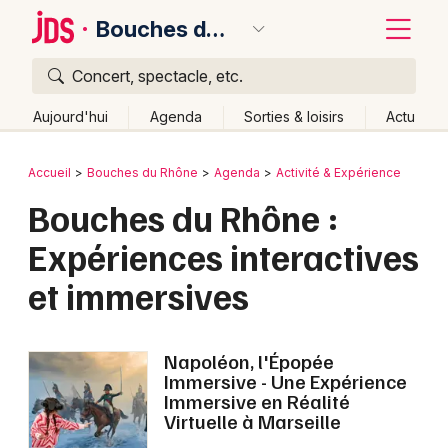
Bouches du Rhône
Concert, spectacle, etc.
Quoi ?
Fermer
Aujourd'hui
Agenda
Sorties & loisirs
Actu
Où ?
Retour
Publier un événement
Accueil
Bouches du Rhône
Agenda
Activité & Expérience
Bouches du Rhône (13)
Provence-Alpes-Côte-d'Azur
Bouches du Rhône :
Bordeaux
Partout
Près de moi
Changer de lieu
Expériences interactives
Colmar
Quand ?
Effacer les dates
et immersives
Lille
Grands événements
Aujourd'hui
Demain
Ce week-end
Autre
Lyon
Activité & Expérience
Napoléon, l'Épopée
Marseille
Immersive - Une Expérience
Manifestations
Immersive en Réalité
Mulhouse
Virtuelle à Marseille
Foires & salons