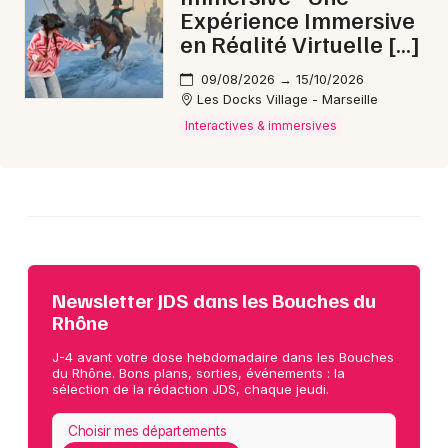
Expérience Immersive
en Réalité Virtuelle […]
09/08/2026 → 15/10/2026
Les Docks Village - Marseille
Interactives & immersives
Newsletter JDS dans les Bouches du
Rhône
J-4 avant votre dose hebdomadaire dans les Bouches
du Rhône. Bons plans, sorties, événements : la
sélection de la rédaction JDS, chaque jeudi.
Choisir mes départements