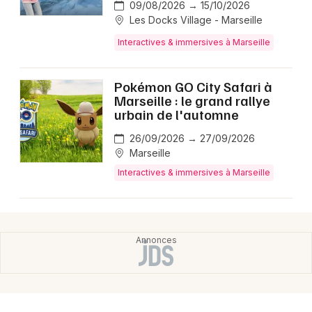
Montpellier
09/08/2026 → 15/10/2026
Les Docks Village - Marseille
Spectacles
Nantes
Interactives & immersives à Marseille
Concerts
Nice
Pokémon GO City Safari à
Paris
Sports
Marseille : le grand rallye
urbain de l'automne
Strasbourg
Soirées
26/09/2026 → 27/09/2026
Toulouse
Marseille
Sorties famille
Interactives & immersives à Marseille
Toutes les villes
Expos
Sorties & loisirs
Interactives & immersives en Provence-Alpes-
Côte-d'Azur