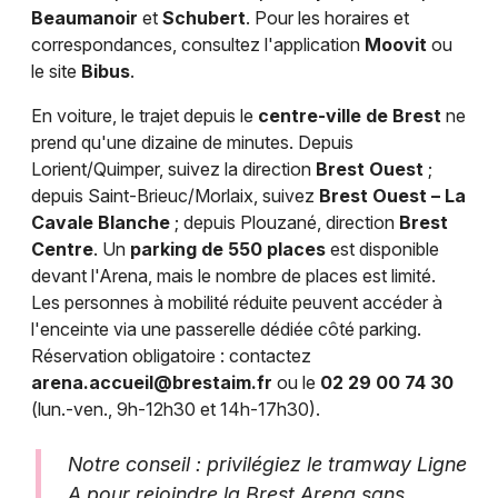
Beaumanoir
et
Schubert
. Pour les horaires et
correspondances, consultez l'application
Moovit
ou
le site
Bibus
.
En voiture, le trajet depuis le
centre-ville de Brest
ne
prend qu'une dizaine de minutes. Depuis
Lorient/Quimper, suivez la direction
Brest Ouest
;
depuis Saint-Brieuc/Morlaix, suivez
Brest Ouest – La
Cavale Blanche
; depuis Plouzané, direction
Brest
Centre
. Un
parking de 550 places
est disponible
devant l'Arena, mais le nombre de places est limité.
Les personnes à mobilité réduite peuvent accéder à
l'enceinte via une passerelle dédiée côté parking.
Réservation obligatoire : contactez
arena.accueil@brestaim.fr
ou le
02 29 00 74 30
(lun.-ven., 9h-12h30 et 14h-17h30).
Notre conseil : privilégiez le tramway Ligne
A pour rejoindre la Brest Arena sans