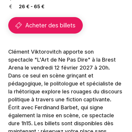
Montpellier
26 € - 65 €
Spectacles
Nantes
Acheter des billets
Concerts
Nice
Paris
Sports
Strasbourg
Clément Viktorovitch apporte son
Soirées
spectacle "L'Art de Ne Pas Dire" à la Brest
Toulouse
Arena le vendredi 12 février 2027 à 20h.
Sorties famille
Toutes les villes
Dans ce seul en scène grinçant et
Expos
pédagogique, le politologue et spécialiste de
la rhétorique explore les rouages du discours
Sorties & loisirs
politique à travers une fiction captivante.
Écrit avec Ferdinand Barbet, qui signe
Théâtre dans le Finistère
également la mise en scène, ce spectacle
dure 1h15. Les billets sont disponibles dès
Théâtre en Bretagne
maintenant : réservez votre place sans