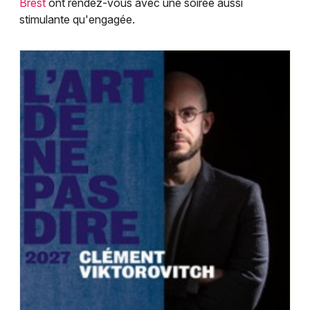
Brest
ont rendez-vous avec une soirée aussi
Choisir mes départements
stimulante qu'engagée.
29 - Finistère
Mon email
Je m'abonne