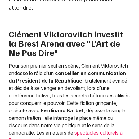
attendre.
Newsletter des sorties
Clément Viktorovitch investit
la Brest Arena avec "L'Art de
Artistes en tournée
Ne Pas Dire"
Actus à Brest
Pour son premier seul en scène, Clément Viktorovitch
endosse le rôle d'un
conseiller en communication
Magazine à Brest
du Président de la République
, brutalement évincé
et décidé à se venger en dévoilant, lors d'une
conférence fictive, tous les secrets rhétoriques utilisés
pour conquérir le pouvoir. Cette fiction grinçante,
coécrite avec
Ferdinand Barbet
, dépasse la simple
démonstration : elle interroge la place même du
discours dans notre vie politique et le sens de la
démocratie. Les amateurs de
spectacles culturels à