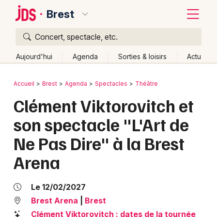
Brest
Concert, spectacle, etc.
Quoi ?
Fermer
Aujourd'hui
Agenda
Sorties & loisirs
Actu
Où ?
Retour
Publier un événement
Accueil
Brest
Agenda
Spectacles
Théâtre
Brest et alentours
Finistère (29)
Bretagne
Partout
Clément Viktorovitch et
Bordeaux
Près de moi
Changer de lieu
son spectacle "L'Art de
Colmar
Quand ?
Effacer les dates
Ne Pas Dire" à la Brest
Lille
Grands événements
Aujourd'hui
Demain
Ce week-end
Autre
Arena
Lyon
Activité & Expérience
Marseille
Le 12/02/2027
Manifestations
Brest Arena
|
Brest
Mulhouse
Foires & salons
Clément Viktorovitch : dates de la tournée