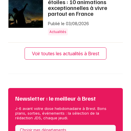
étoiles : 10 animations
exceptionnelles à vivre
partout en France
Publié le 03/08/2026
Actualités
Voir toutes les actualités à Brest
Newsletter : le meilleur à Brest
J-6 avant votre dose hebdomadaire à Brest. Bons
plans, sorties, événements : la sélection de la
rédaction JDS, chaque jeudi.
Choisir mes départements