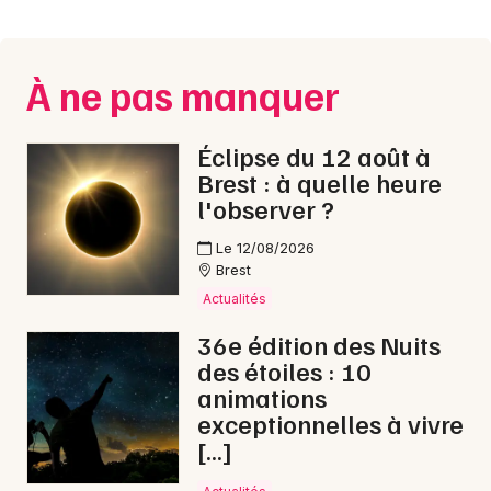
Montpellier
Spectacles
Nantes
À ne pas manquer
Concerts
Nice
Paris
Sports
Éclipse du 12 août à
Brest : à quelle heure
Strasbourg
Soirées
l'observer ?
Toulouse
Le 12/08/2026
Sorties famille
Brest
Toutes les villes
Actualités
Expos
36e édition des Nuits
Sorties & loisirs
des étoiles : 10
animations
Fête de la musique dans le Finistère
exceptionnelles à vivre
[…]
Fête de la musique en Bretagne