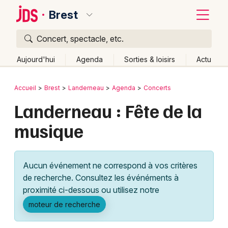
Brest
Concert, spectacle, etc.
Quoi ?
Fermer
Aujourd'hui
Agenda
Sorties & loisirs
Actu
Où ?
Retour
Publier un événement
Accueil
Brest
Landerneau
Agenda
Concerts
Brest et alentours
Finistère (29)
Bretagne
Partout
Landerneau : Fête de la
Bordeaux
Près de moi
Changer de lieu
musique
Colmar
Quand ?
Effacer les dates
Lille
Grands événements
Aujourd'hui
Demain
Ce week-end
Autre
Aucun événement ne correspond à vos critères
Lyon
Activité & Expérience
de recherche. Consultez les événéments à
proximité ci-dessous ou utilisez notre
Marseille
Manifestations
moteur de recherche
Mulhouse
Foires & salons