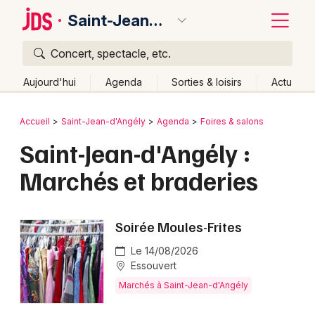
Saint-Jean-d'Angély
Concert, spectacle, etc.
Quoi ?
Fermer
Aujourd'hui
Agenda
Sorties & loisirs
Actu
Où ?
Retour
Publier un événement
Accueil
Saint-Jean-d'Angély
Agenda
Foires & salons
Saint-Jean-d'Angély et alentours
Saint-Jean-d'Angély :
Bordeaux
Charente-Maritime (17)
Poitou-Charente
Partout
Marchés et braderies
Colmar
Près de moi
Changer de lieu
Quand ?
Lille
Grands événements
Effacer les dates
Soirée Moules-Frites
Aujourd'hui
Demain
Ce week-end
Autre
Lyon
Activité & Expérience
Le 14/08/2026
Marseille
Essouvert
Manifestations
Marchés à Saint-Jean-d'Angély
Mulhouse
Foires & salons