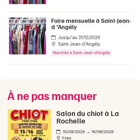
Marchés en Nouvelle-Aquitaine
Foire mensuelle à Saint-Jean-
d 'Angély
Jusqu'au 31/12/2026
Saint-Jean-d'Angély
Newsletter des sorties
Marchés à Saint-Jean-d'Angély
Artistes en tournée
Actus à Saint-Jean-d'Angély
Magazine à Saint-Jean-d'Angély
À ne pas manquer
Salon du chiot à La
Rochelle
15/08/2026 → 16/08/2026
Yves