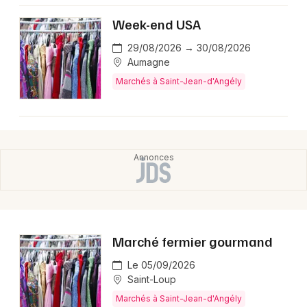
Montpellier
Week-end USA
Spectacles
Nantes
29/08/2026 → 30/08/2026
Concerts
Nice
Aumagne
Marchés à Saint-Jean-d'Angély
Paris
Sports
Strasbourg
Soirées
Toulouse
Sorties famille
Toutes les villes
Expos
Sorties & loisirs
Marché fermier gourmand
Marchés en Charente-Maritime
Le 05/09/2026
Saint-Loup
Marchés en Poitou-Charente
Marchés à Saint-Jean-d'Angély