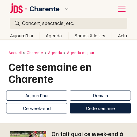
Charente
Concert, spectacle, etc.
Quoi ?
Fermer
Aujourd'hui
Agenda
Sorties & loisirs
Actu
Où ?
Retour
Publier un événement
Accueil
Charente
Agenda
Agenda du jour
Charente (16)
Poitou-Charente
Partout
Près de moi
Cette semaine en
Bordeaux
Changer de lieu
Charente
Colmar
Quand ?
Effacer les dates
Lille
Grands événements
Aujourd'hui
Demain
Ce week-end
Autre
Aujourd'hui
Demain
Lyon
Activité & Expérience
Ce week-end
Cette semaine
Marseille
Manifestations
Mulhouse
On fait quoi ce week-end à
Foires & salons