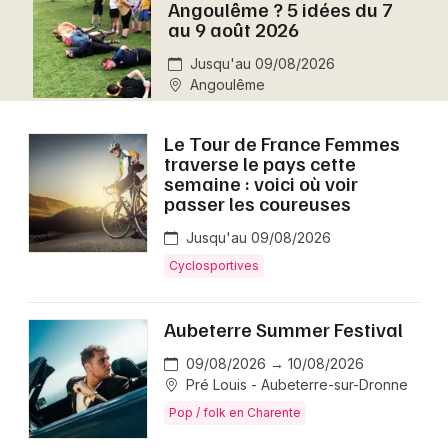
Angoulême ? 5 idées du 7
Montpellier
au 9 août 2026
Spectacles
Nantes
Jusqu'au 09/08/2026
Angoulême
Concerts
Nice
Paris
Sports
Le Tour de France Femmes
traverse le pays cette
Strasbourg
semaine : voici où voir
Soirées
passer les coureuses
Toulouse
Sorties famille
Jusqu'au 09/08/2026
Toutes les villes
Cyclosportives
Expos
Aubeterre Summer Festival
Sorties & loisirs
09/08/2026 → 10/08/2026
Cette semaine en Poitou-Charente
Pré Louis - Aubeterre-sur-Dronne
Pop / folk en Charente
Cette semaine en Nouvelle-Aquitaine