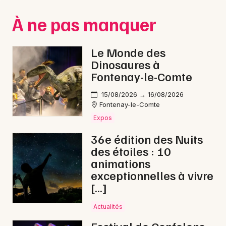
Montpellier
À ne pas manquer
Spectacles
Nantes
Concerts
Nice
Le Monde des
Dinosaures à
Paris
Sports
Fontenay-le-Comte
Strasbourg
Soirées
15/08/2026 → 16/08/2026
Fontenay-le-Comte
Toulouse
Sorties famille
Expos
Toutes les villes
36e édition des Nuits
Expos
des étoiles : 10
animations
Sorties & loisirs
exceptionnelles à vivre
[…]
Théâtre en Charente
Actualités
Théâtre en Poitou-Charente