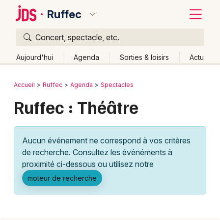
Ruffec
Concert, spectacle, etc.
Quoi ?
Fermer
Aujourd'hui
Agenda
Sorties & loisirs
Actu
Où ?
Retour
Publier un événement
Accueil
Ruffec
Agenda
Spectacles
Ruffec et alentours
Charente (16)
Poitou-Charente
Ruffec : Théâtre
Bordeaux
Partout
Près de moi
Changer de lieu
Colmar
Quand ?
Effacer les dates
Aucun événement ne correspond à vos critères
Lille
Grands événements
Aujourd'hui
Demain
Ce week-end
Autre
de recherche. Consultez les événéments à
Lyon
proximité ci-dessous ou utilisez notre
Activité & Expérience
moteur de recherche
Marseille
Manifestations
Mulhouse
Foires & salons