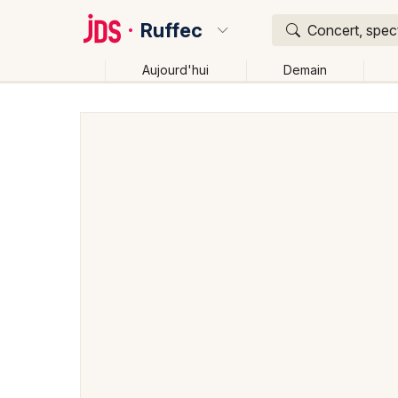
Ruffec
Concert, spect
Aujourd'hui
Demain
Quoi ?
Où ?
Ruffec et alentours
Charente (16)
Poitou-Charen
Changer de lieu