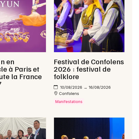
Newsletter des sorties
Artistes en tournée
un en
Festival de Confolens
Actus à Ruffec
le à Paris et
2026 : festival de
ute la France
folklore
Magazine à Ruffec
7
10/08/2026 → 16/08/2026
Confolens
Manifestations