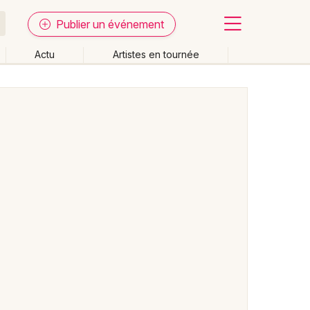
Publier un événement
Actu
Artistes en tournée
Fermer
Effacer les dates
week-end
Autre