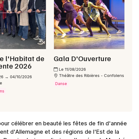
Choisir mes départements
16 - Charente
Mon email
e l'Habitat de
Gala D'Ouverture
Je m'abonne
ente 2026
Le 11/08/2026
Théâtre des Ribières - Confolens
26 → 04/10/2026
e
Danse
ons
our célébrer en beauté les fêtes de fin d'année
ient d'Allemagne et des régions de l'Est de la