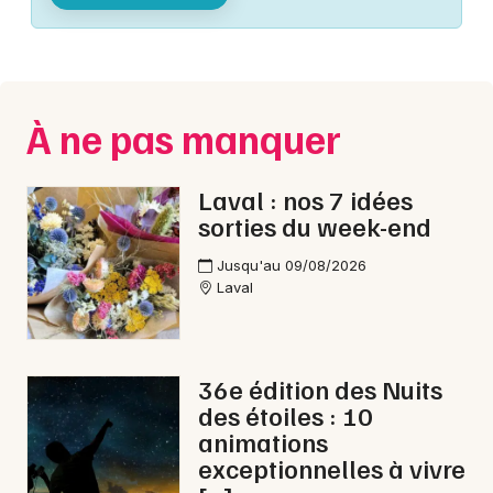
Montpellier
Spectacles
Nantes
Concerts
Nice
À ne pas manquer
Paris
Sports
Strasbourg
Laval : nos 7 idées
Soirées
sorties du week-end
Toulouse
Sorties famille
Jusqu'au 09/08/2026
Toutes les villes
Laval
Expos
Sorties & loisirs
36e édition des Nuits
des étoiles : 10
Fête de la musique en Mayenne
animations
exceptionnelles à vivre
Fête de la musique dans les Pays de la Loire