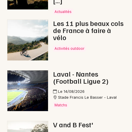
[…]
Actualités
Les 11 plus beaux cols
de France à faire à
Newsletter des sorties
vélo
Artistes en tournée
Activités outdoor
Actus à Château-Gontier-sur-Mayenne
Magazine à Château-Gontier-sur-Mayenne
Laval - Nantes
(Football Ligue 2)
Le 14/08/2026
Stade Francis Le Basser - Laval
Matchs
V and B Fest'