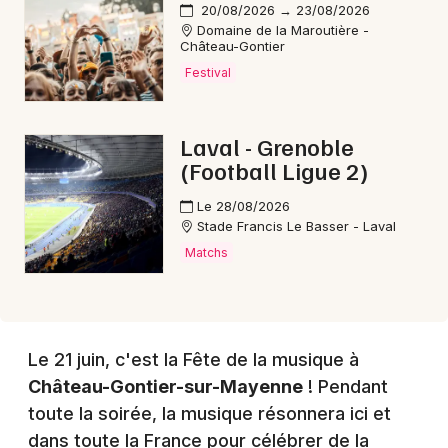
20/08/2026 → 23/08/2026
Domaine de la Maroutière -
Choisir mes départements
Château-Gontier
53 - Mayenne
Festival
Mon email
Laval - Grenoble
(Football Ligue 2)
Je m'abonne
Le 28/08/2026
Stade Francis Le Basser - Laval
Matchs
Le 21 juin, c'est la Fête de la musique à
Château-Gontier-sur-Mayenne
! Pendant
toute la soirée, la musique résonnera ici et
dans toute la France pour célébrer de la