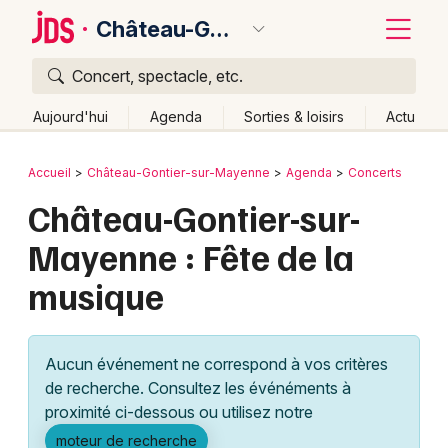
Château-Gontier-sur-Mayenne
Concert, spectacle, etc.
Quoi ?
Fermer
Aujourd'hui
Agenda
Sorties & loisirs
Actu
Où ?
Retour
Publier un événement
Accueil
Château-Gontier-sur-Mayenne
Agenda
Concerts
Château-Gontier-sur-Mayenne et alentours
Château-Gontier-sur-
Bordeaux
Mayenne (53)
Pays de la Loire
Partout
Près de moi
Mayenne : Fête de la
Changer de lieu
Colmar
musique
Quand ?
Effacer les dates
Lille
Grands événements
Aujourd'hui
Demain
Ce week-end
Autre
Lyon
Activité & Expérience
Aucun événement ne correspond à vos critères
Marseille
de recherche. Consultez les événéments à
Manifestations
proximité ci-dessous ou utilisez notre
Mulhouse
Foires & salons
moteur de recherche