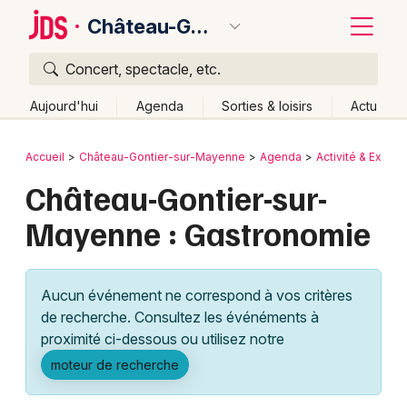
Château-Gontier-sur-Mayenne
Concert, spectacle, etc.
Quoi ?
Fermer
Aujourd'hui
Agenda
Sorties & loisirs
Actu
Où ?
Retour
Publier un événement
Accueil
Château-Gontier-sur-Mayenne
Agenda
Activité & Expér
Château-Gontier-sur-Mayenne et alentours
Château-Gontier-sur-
Bordeaux
Mayenne (53)
Pays de la Loire
Partout
Près de moi
Mayenne : Gastronomie
Changer de lieu
Colmar
Quand ?
Effacer les dates
Lille
Grands événements
Aujourd'hui
Demain
Ce week-end
Autre
Aucun événement ne correspond à vos critères
Lyon
Activité & Expérience
de recherche. Consultez les événéments à
proximité ci-dessous ou utilisez notre
Marseille
Manifestations
moteur de recherche
Mulhouse
Foires & salons