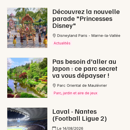
Découvrez la nouvelle
parade "Princesses
Disney"
Newsletter des sorties
Disneyland Paris - Marne-la-Vallée
Artistes en tournée
Actualités
Actus à Château-Gontier-sur-Mayenne
Pas besoin d'aller au
Japon : ce parc secret
Magazine à Château-Gontier-sur-Mayenne
va vous dépayser !
Parc Oriental de Maulévrier
Parc, jardin et aire de jeux
Laval - Nantes
(Football Ligue 2)
Le 14/08/2026