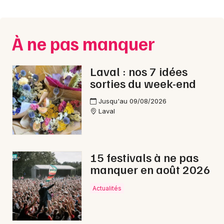
Montpellier
Spectacles
Nantes
À ne pas manquer
Concerts
Nice
Paris
Sports
Laval : nos 7 idées
sorties du week-end
Strasbourg
Soirées
Jusqu'au 09/08/2026
Toulouse
Laval
Sorties famille
Toutes les villes
Expos
15 festivals à ne pas
Sorties & loisirs
manquer en août 2026
Gastronomie en Mayenne
Actualités
Gastronomie dans les Pays de la Loire