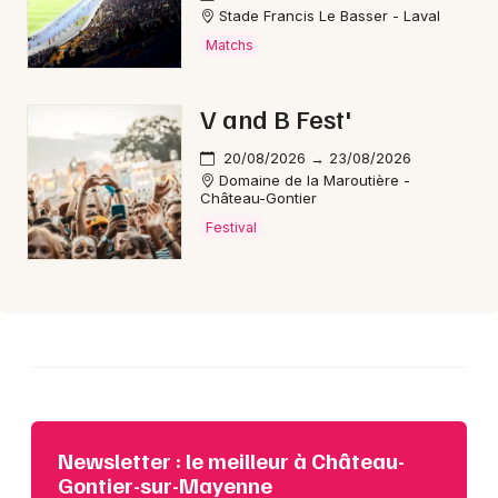
Stade Francis Le Basser - Laval
Matchs
Choisir mes départements
53 - Mayenne
V and B Fest'
Mon email
20/08/2026 → 23/08/2026
Domaine de la Maroutière -
Château-Gontier
Je m'abonne
Festival
Newsletter : le meilleur à Château-
Gontier-sur-Mayenne