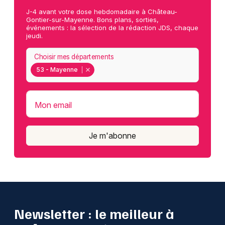
J-4 avant votre dose hebdomadaire à Château-
Gontier-sur-Mayenne. Bons plans, sorties,
événements : la sélection de la rédaction JDS, chaque
jeudi.
Choisir mes départements
53 - Mayenne
Mon email
Je m'abonne
Newsletter : le meilleur à