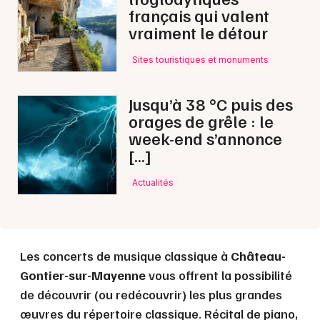
français qui valent
vraiment le détour
Choisir mes départements
53 - Mayenne
Sites touristiques et monuments
Mon email
Jusqu’à 38 °C puis des
orages de grêle : le
week-end s’annonce
Je m'abonne
[…]
Actualités
Les concerts de musique classique à
Château-
Gontier-sur-Mayenne
vous offrent la possibilité
de découvrir (ou redécouvrir) les plus grandes
œuvres du répertoire classique. Récital de piano,