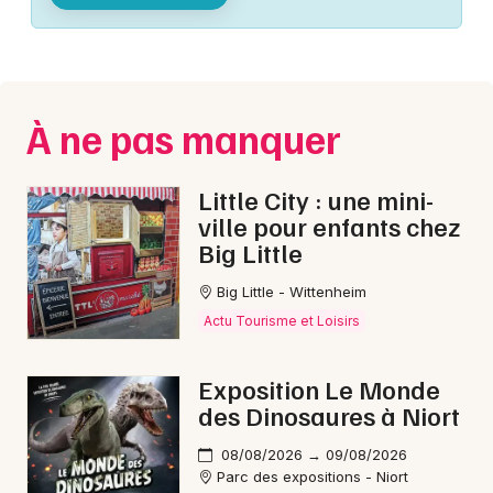
Montpellier
Spectacles
Nantes
Concerts
Nice
À ne pas manquer
Paris
Sports
Strasbourg
Little City : une mini-
Soirées
ville pour enfants chez
Toulouse
Big Little
Sorties famille
Toutes les villes
Big Little - Wittenheim
Expos
Actu Tourisme et Loisirs
Sorties & loisirs
Exposition Le Monde
des Dinosaures à Niort
Musique classique en Mayenne
08/08/2026 → 09/08/2026
Musique classique dans les Pays de la Loire
Parc des expositions - Niort