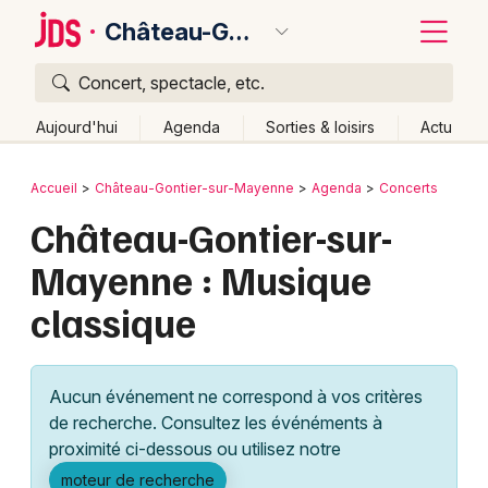
Château-Gontier-sur-Mayenne
Concert, spectacle, etc.
Quoi ?
Fermer
Aujourd'hui
Agenda
Sorties & loisirs
Actu
Où ?
Retour
Publier un événement
Accueil
Château-Gontier-sur-Mayenne
Agenda
Concerts
Château-Gontier-sur-Mayenne et alentours
Château-Gontier-sur-
Bordeaux
Mayenne (53)
Pays de la Loire
Partout
Près de moi
Mayenne : Musique
Changer de lieu
Colmar
classique
Quand ?
Effacer les dates
Lille
Grands événements
Aujourd'hui
Demain
Ce week-end
Autre
Lyon
Activité & Expérience
Aucun événement ne correspond à vos critères
Marseille
de recherche. Consultez les événéments à
Manifestations
proximité ci-dessous ou utilisez notre
Mulhouse
Foires & salons
moteur de recherche