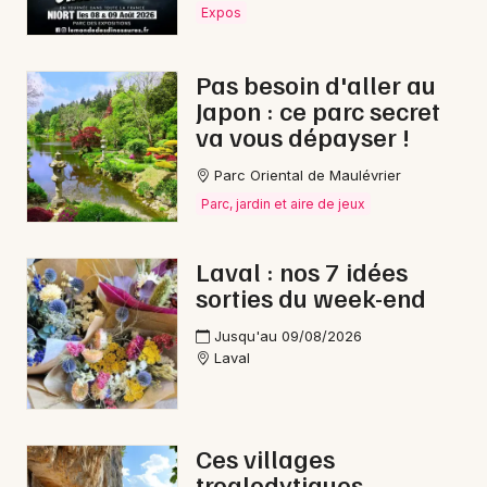
Expos
Pas besoin d'aller au
Japon : ce parc secret
Newsletter des sorties
va vous dépayser !
Artistes en tournée
Parc Oriental de Maulévrier
Parc, jardin et aire de jeux
Actus à Château-Gontier-sur-Mayenne
Magazine à Château-Gontier-sur-Mayenne
Laval : nos 7 idées
sorties du week-end
Jusqu'au 09/08/2026
Laval
Ces villages
troglodytiques