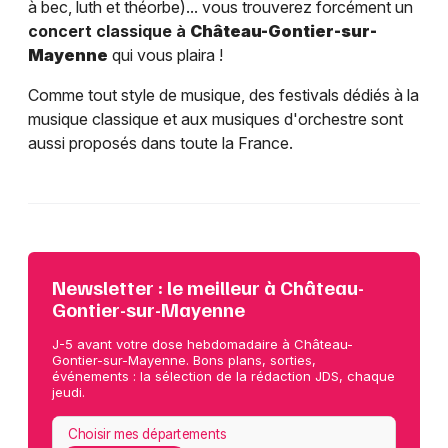
à bec, luth et théorbe)... vous trouverez forcément un
concert classique à
Château-Gontier-sur-
Mayenne
qui vous plaira !
Comme tout style de musique, des festivals dédiés à la
musique classique et aux musiques d'orchestre sont
aussi proposés dans toute la France.
Newsletter : le meilleur à Château-
Gontier-sur-Mayenne
J-5 avant votre dose hebdomadaire à Château-
Gontier-sur-Mayenne. Bons plans, sorties,
événements : la sélection de la rédaction JDS, chaque
jeudi.
Choisir mes départements