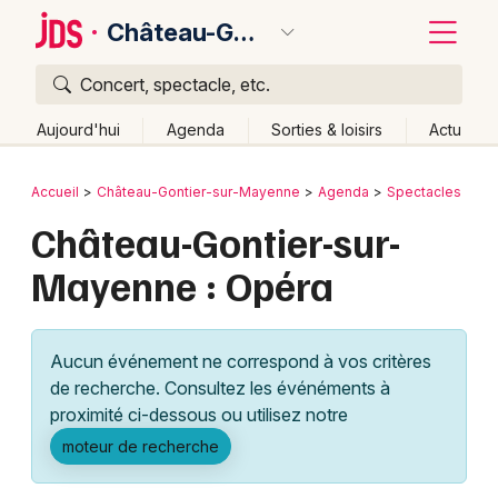
Château-Gontier-sur-Mayenne
Concert, spectacle, etc.
Quoi ?
Fermer
Aujourd'hui
Agenda
Sorties & loisirs
Actu
Où ?
Retour
Publier un événement
Accueil
Château-Gontier-sur-Mayenne
Agenda
Spectacles
Château-Gontier-sur-Mayenne et alentours
Château-Gontier-sur-
Bordeaux
Mayenne (53)
Pays de la Loire
Partout
Près de moi
Mayenne : Opéra
Changer de lieu
Colmar
Quand ?
Effacer les dates
Lille
Grands événements
Aujourd'hui
Demain
Ce week-end
Autre
Aucun événement ne correspond à vos critères
Lyon
Activité & Expérience
de recherche. Consultez les événéments à
proximité ci-dessous ou utilisez notre
Marseille
Manifestations
moteur de recherche
Mulhouse
Foires & salons