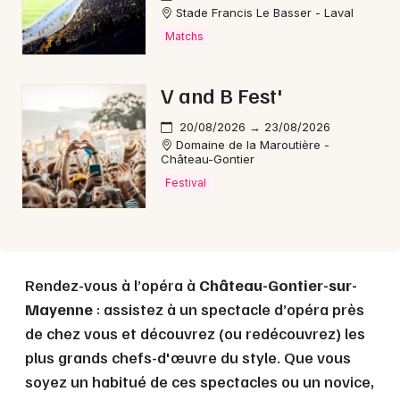
Stade Francis Le Basser - Laval
Matchs
Choisir mes départements
53 - Mayenne
V and B Fest'
Mon email
20/08/2026 → 23/08/2026
Domaine de la Maroutière -
Château-Gontier
Je m'abonne
Festival
Rendez-vous à l’opéra à
Château-Gontier-sur-
Mayenne
: assistez à un spectacle d’opéra près
de chez vous et découvrez (ou redécouvrez) les
plus grands chefs-d'œuvre du style. Que vous
soyez un habitué de ces spectacles ou un novice,