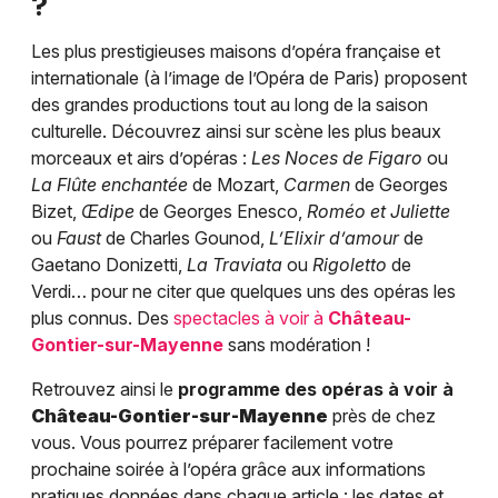
?
Les plus prestigieuses maisons d’opéra française et
internationale (à l’image de l’Opéra de Paris) proposent
des grandes productions tout au long de la saison
culturelle. Découvrez ainsi sur scène les plus beaux
morceaux et airs d’opéras :
Les Noces de Figaro
ou
La Flûte enchantée
de Mozart,
Carmen
de Georges
Bizet,
Œdipe
de Georges Enesco,
Roméo et Juliette
ou
Faust
de Charles Gounod,
L’Elixir d’amour
de
Gaetano Donizetti,
La Traviata
ou
Rigoletto
de
Verdi… pour ne citer que quelques uns des opéras les
plus connus. Des
spectacles à voir à
Château-
Gontier-sur-Mayenne
sans modération !
Retrouvez ainsi le
programme des opéras à voir à
Château-Gontier-sur-Mayenne
près de chez
vous. Vous pourrez préparer facilement votre
prochaine soirée à l’opéra grâce aux informations
pratiques données dans chaque article : les dates et