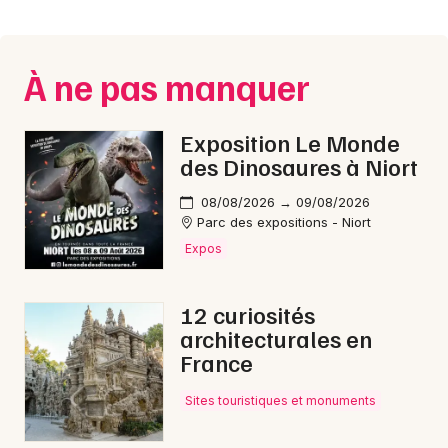
Montpellier
Spectacles
Nantes
À ne pas manquer
Concerts
Nice
Paris
Sports
Exposition Le Monde
des Dinosaures à Niort
Strasbourg
Soirées
08/08/2026 → 09/08/2026
Toulouse
Parc des expositions - Niort
Sorties famille
Expos
Toutes les villes
Expos
12 curiosités
Sorties & loisirs
architecturales en
France
Opéra en Mayenne
Sites touristiques et monuments
Opéra dans les Pays de la Loire