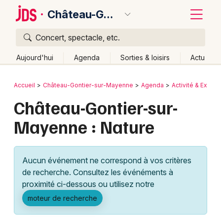
Château-Gontier-sur-Mayenne
Concert, spectacle, etc.
Quoi ?
Fermer
Aujourd'hui
Agenda
Sorties & loisirs
Actu
Où ?
Retour
Publier un événement
Accueil
Château-Gontier-sur-Mayenne
Agenda
Activité & Expér
Château-Gontier-sur-Mayenne et alentours
Château-Gontier-sur-
Bordeaux
Mayenne (53)
Pays de la Loire
Partout
Près de moi
Mayenne : Nature
Changer de lieu
Colmar
Quand ?
Effacer les dates
Lille
Grands événements
Aujourd'hui
Demain
Ce week-end
Autre
Aucun événement ne correspond à vos critères
Lyon
Activité & Expérience
de recherche. Consultez les événéments à
proximité ci-dessous ou utilisez notre
Marseille
Manifestations
moteur de recherche
Mulhouse
Foires & salons