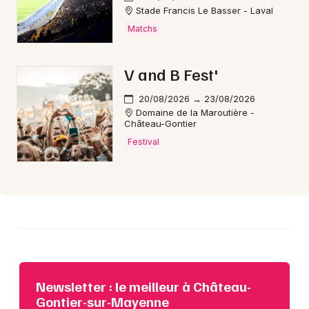
Stade Francis Le Basser - Laval
Matchs
Choisir mes départements
53 - Mayenne
V and B Fest'
Mon email
20/08/2026 → 23/08/2026
Domaine de la Maroutière -
Château-Gontier
Je m'abonne
Festival
Newsletter : le meilleur à Château-
Gontier-sur-Mayenne