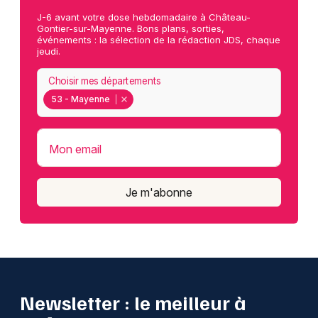
J-6 avant votre dose hebdomadaire à Château-
Gontier-sur-Mayenne. Bons plans, sorties,
événements : la sélection de la rédaction JDS, chaque
jeudi.
Choisir mes départements
53 - Mayenne
Mon email
Je m'abonne
Newsletter : le meilleur à