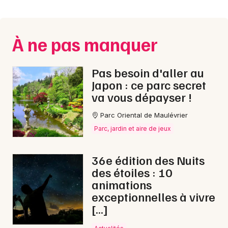
Montpellier
Spectacles
Nantes
À ne pas manquer
Concerts
Nice
Paris
Sports
Pas besoin d'aller au
Japon : ce parc secret
Strasbourg
Soirées
va vous dépayser !
Toulouse
Parc Oriental de Maulévrier
Sorties famille
Toutes les villes
Parc, jardin et aire de jeux
Expos
36e édition des Nuits
Sorties & loisirs
des étoiles : 10
animations
Nature en Mayenne
exceptionnelles à vivre
[…]
Nature dans les Pays de la Loire