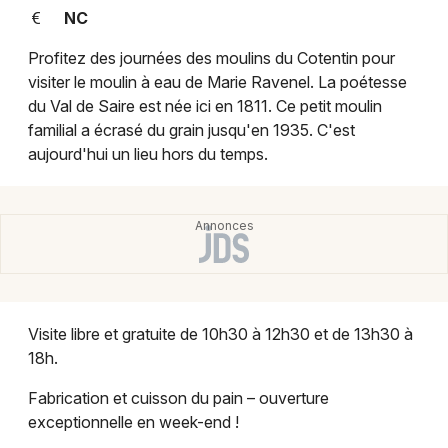
Montpellier
NC
Spectacles
Nantes
Profitez des journées des moulins du Cotentin pour
visiter le moulin à eau de Marie Ravenel. La poétesse
Concerts
Nice
du Val de Saire est née ici en 1811. Ce petit moulin
familial a écrasé du grain jusqu'en 1935. C'est
Paris
Sports
aujourd'hui un lieu hors du temps.
Strasbourg
Soirées
Toulouse
Sorties famille
Toutes les villes
Expos
Sorties & loisirs
Visite libre et gratuite de 10h30 à 12h30 et de 13h30 à
18h.
Marchés dans la Manche
Fabrication et cuisson du pain – ouverture
exceptionnelle en week-end !
Marchés en Basse-Normandie