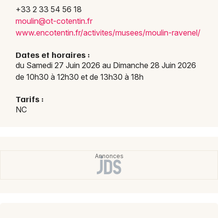
+33 2 33 54 56 18
mouli
n@ot-
coten
tin.f
r
www.e
ncote
ntin.
fr/ac
tivit
es/mu
sees/
mouli
n-rav
enel/
Choisir mes départements
50 - Manche
Dates et horaires :
du Samedi 27 Juin 2026 au Dimanche 28 Juin 2026
de 10h30 à 12h30 et de 13h30 à 18h
Mon email
Tarifs :
NC
Je m'abonne