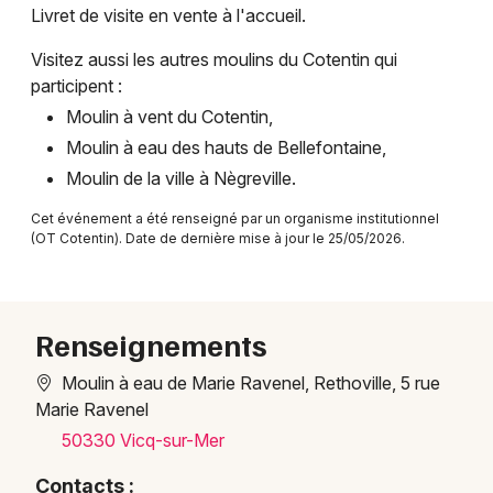
Livret de visite en vente à l'accueil.
Marchés en Normandie
Visitez aussi les autres moulins du Cotentin qui
participent :
Moulin à vent du Cotentin,
Moulin à eau des hauts de Bellefontaine,
Newsletter des sorties
Moulin de la ville à Nègreville.
Artistes en tournée
Cet événement a été renseigné par un organisme institutionnel
(OT Cotentin). Date de dernière mise à jour le 25/05/2026.
Actus à Cherbourg-en-Cotentin
Magazine à Cherbourg-en-Cotentin
Renseignements
Moulin à eau de Marie Ravenel, Rethoville, 5 rue
Marie Ravenel
50330 Vicq-sur-Mer
Contacts :