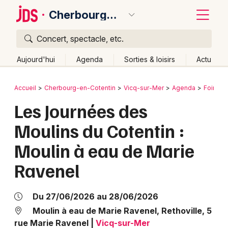
Cherbourg-en-Cotentin
Concert, spectacle, etc.
Quoi ?
Fermer
Aujourd'hui
Agenda
Sorties & loisirs
Actu
Où ?
Retour
Publier un événement
Accueil
Cherbourg-en-Cotentin
Vicq-sur-Mer
Agenda
Foires &
Cherbourg-en-Cotentin et alentours
Manche (50)
Les Journées des
Bordeaux
Basse-Normandie
Partout
Près de moi
Moulins du Cotentin :
Changer de lieu
Colmar
Moulin à eau de Marie
Quand ?
Effacer les dates
Lille
Grands événements
Ravenel
Aujourd'hui
Demain
Ce week-end
Autre
Lyon
Activité & Expérience
Marseille
Du 27/06/2026 au 28/06/2026
Manifestations
Moulin à eau de Marie Ravenel, Rethoville, 5
Mulhouse
rue Marie Ravenel
|
Vicq-sur-Mer
Foires & salons