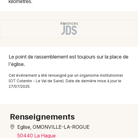
kilomètres.
Montpellier
Spectacles
Nantes
Concerts
Nice
Paris
Sports
Strasbourg
Le point de rassemblement est toujours sur la place de
Soirées
l'église.
Toulouse
Sorties famille
Cet événement a été renseigné par un organisme institutionnel
Toutes les villes
(OT Cotentin - Le Val de Saire). Date de dernière mise à jour le
Expos
27/07/2025.
Sorties & loisirs
Renseignements
Balades dans la Manche
Eglise, OMONVILLE-LA-ROGUE
Balades en Basse-Normandie
50440 La Hague