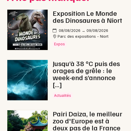
Exposition Le Monde
des Dinosaures à Niort
Choisir mes départements
50 - Manche
08/08/2026 → 09/08/2026
Parc des expositions - Niort
Expos
Mon email
Jusqu’à 38 °C puis des
Je m'abonne
orages de grêle : le
week-end s’annonce
[…]
Actualités
Pairi Daiza, le meilleur
zoo d'Europe est à
deux pas de la France