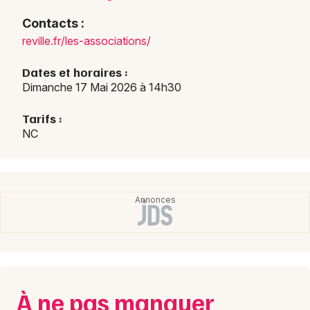
Balades en Normandie
Contacts :
revil
le.fr
/les-
assoc
iatio
ns/
Dates et horaires :
Dimanche 17 Mai 2026 à 14h30
Newsletter des sorties
Tarifs :
NC
Artistes en tournée
Actus à Cherbourg-en-Cotentin
Magazine à Cherbourg-en-Cotentin
À ne pas manquer