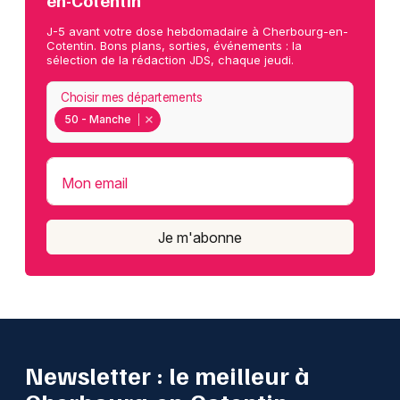
en-Cotentin
J-5 avant votre dose hebdomadaire à Cherbourg-en-
Cotentin. Bons plans, sorties, événements : la
sélection de la rédaction JDS, chaque jeudi.
Choisir mes départements
50 - Manche
Mon email
Je m'abonne
Newsletter : le meilleur à