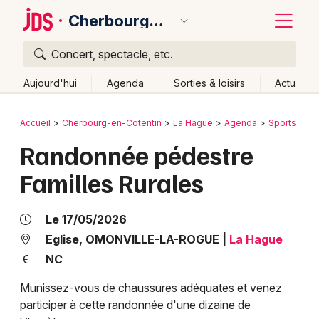
Cherbourg-en-Cotentin
Concert, spectacle, etc.
Quoi ?
Fermer
Aujourd'hui
Agenda
Sorties & loisirs
Actu
Où ?
Retour
Publier un événement
Accueil
Cherbourg-en-Cotentin
La Hague
Agenda
Sports
Ba
Cherbourg-en-Cotentin et alentours
Manche (50)
Randonnée pédestre
Bordeaux
Basse-Normandie
Partout
Près de moi
Familles Rurales
Changer de lieu
Colmar
Quand ?
Effacer les dates
Lille
Grands événements
Le 17/05/2026
Aujourd'hui
Demain
Ce week-end
Autre
Lyon
Eglise, OMONVILLE-LA-ROGUE
|
La Hague
Activité & Expérience
NC
Marseille
Manifestations
Munissez-vous de chaussures adéquates et venez
Mulhouse
participer à cette randonnée d'une dizaine de
Foires & salons