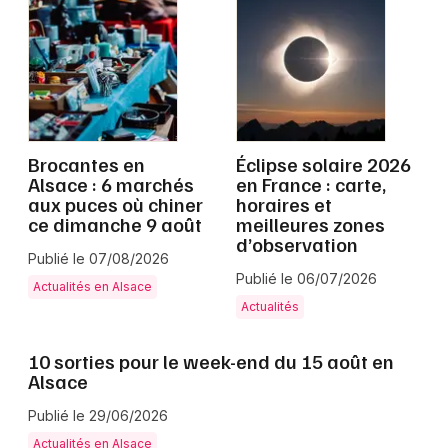
Grand Est
Jeux concours
Brocantes en
Éclipse solaire 2026
Alsace : 6 marchés
en France : carte,
Newsletter des sorties
aux puces où chiner
horaires et
ce dimanche 9 août
meilleures zones
d’observation
Artistes en tournée
Publié le 07/08/2026
Publié le 06/07/2026
Actualités en Alsace
Actus à Colmar
Actualités
Magazine à Colmar
10 sorties pour le week-end du 15 août en
Alsace
Actus tourisme & loisirs
Publié le 29/06/2026
Restaurants
Actualités en Alsace