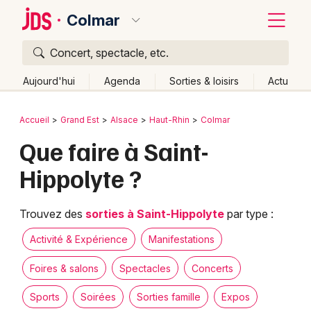
Colmar
Concert, spectacle, etc.
Quoi ?
Fermer
Aujourd'hui
Agenda
Sorties & loisirs
Actu
Où ?
Retour
Publier un événement
Accueil
Grand Est
Alsace
Haut-Rhin
Colmar
Colmar et alentours
Haut-Rhin (68)
Alsace
Partout
Que faire à Saint-
Bordeaux
Près de moi
Changer de lieu
Hippolyte ?
Colmar
Quand ?
Effacer les dates
Lille
Grands événements
Aujourd'hui
Demain
Ce week-end
Autre
Trouvez des
sorties à Saint-Hippolyte
par type :
Lyon
Activité & Expérience
Activité & Expérience
Manifestations
Marseille
Foires & salons
Spectacles
Concerts
Manifestations
Mulhouse
Sports
Soirées
Sorties famille
Expos
Foires & salons