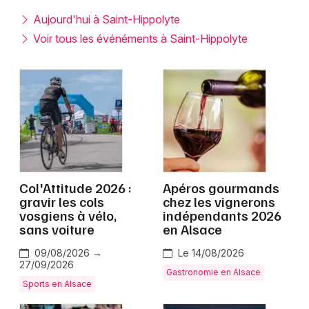
Montpellier
Aujourd'hui à Saint-Hippolyte
Spectacles
Nantes
Voir tous les événéments à Saint-Hippolyte
Concerts
Nice
Paris
Sports
Strasbourg
Soirées
Toulouse
Sorties famille
Toutes les villes
Col'Attitude 2026 :
Apéros gourmands
Expos
gravir les cols
chez les vignerons
vosgiens à vélo,
indépendants 2026
Sorties & loisirs
sans voiture
en Alsace
09/08/2026 →
Le 14/08/2026
Haut-Rhin
27/09/2026
Gastronomie en Alsace
Sports en Alsace
Alsace