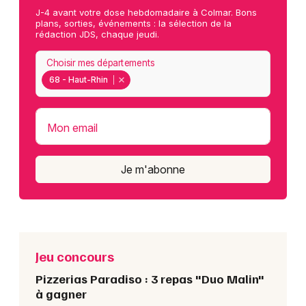
J-4 avant votre dose hebdomadaire à Colmar. Bons
plans, sorties, événements : la sélection de la
rédaction JDS, chaque jeudi.
Choisir mes départements
68 - Haut-Rhin
Mon email
Je m'abonne
Jeu concours
Pizzerias Paradiso : 3 repas "Duo Malin"
à gagner