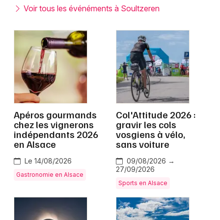
Montpellier
Voir tous les événéments à Soultzeren
Spectacles
Nantes
Concerts
Nice
Paris
Sports
Strasbourg
Soirées
Toulouse
Apéros gourmands
Col'Attitude 2026 :
Sorties famille
chez les vignerons
gravir les cols
Toutes les villes
indépendants 2026
vosgiens à vélo,
Expos
en Alsace
sans voiture
Sorties & loisirs
Le 14/08/2026
09/08/2026 →
27/09/2026
Gastronomie en Alsace
Sports en Alsace
Haut-Rhin
Alsace