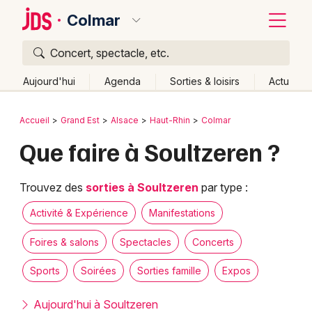
Colmar
Concert, spectacle, etc.
Quoi ?
Fermer
Aujourd'hui
Agenda
Sorties & loisirs
Actu
Où ?
Retour
Publier un événement
Accueil
Grand Est
Alsace
Haut-Rhin
Colmar
Colmar et alentours
Haut-Rhin (68)
Alsace
Partout
Que faire à Soultzeren ?
Bordeaux
Près de moi
Changer de lieu
Colmar
Quand ?
Trouvez des
sorties à Soultzeren
par type :
Effacer les dates
Lille
Grands événements
Aujourd'hui
Demain
Ce week-end
Autre
Activité & Expérience
Manifestations
Lyon
Activité & Expérience
Foires & salons
Spectacles
Concerts
Marseille
Sports
Soirées
Sorties famille
Expos
Manifestations
Mulhouse
Aujourd'hui à Soultzeren
Foires & salons