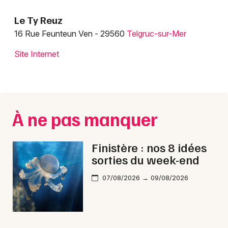
Montpellier
Le Ty Reuz
Spectacles
Nantes
16 Rue Feunteun Ven - 29560
Telgruc-sur-Mer
Concerts
Nice
Site Internet
Paris
Sports
Strasbourg
Soirées
Toulouse
À ne pas manquer
Sorties famille
Toutes les villes
Expos
Finistère : nos 8 idées
sorties du week-end
Sorties & loisirs
07/08/2026 → 09/08/2026
Bar, café et salon de thé dans le Finistère
Bar, café et salon de thé en Bretagne