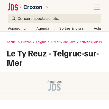
Crozon
Concert, spectacle, etc.
Quoi ?
Fermer
Aujourd'hui
Agenda
Sorties & loisirs
Actu
Où ?
Retour
Publier un événement
Accueil
Crozon
Telgruc-sur-Mer
Annuaire
Activités, loisirs et s
Crozon et alentours
Finistère (29)
Bretagne
Partout
Le Ty Reuz - Telgruc-sur-
Bordeaux
Près de moi
Changer de lieu
Mer
Colmar
Quand ?
Effacer les dates
Lille
Grands événements
Aujourd'hui
Demain
Ce week-end
Autre
Lyon
Activité & Expérience
Marseille
Manifestations
Mulhouse
Foires & salons