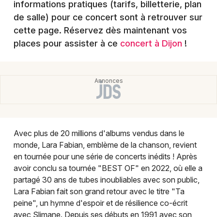
informations pratiques (tarifs, billetterie, plan
Montpellier
de salle) pour ce concert sont à retrouver sur
Spectacles
Nantes
cette page. Réservez dès maintenant vos
Concerts
places pour assister à ce
concert à Dijon
!
Nice
Paris
Sports
Strasbourg
Soirées
Toulouse
Sorties famille
Toutes les villes
Avec plus de 20 millions d'albums vendus dans le
Expos
monde, Lara Fabian, emblème de la chanson, revient
en tournée pour une série de concerts inédits ! Après
Sorties & loisirs
avoir conclu sa tournée "BEST OF" en 2022, où elle a
partagé 30 ans de tubes inoubliables avec son public,
Chanson française en Côte d'Or
Lara Fabian fait son grand retour avec le titre "Ta
peine", un hymne d'espoir et de résilience co-écrit
Chanson française en Bourgogne
avec Slimane. Depuis ses débuts en 1991 avec son