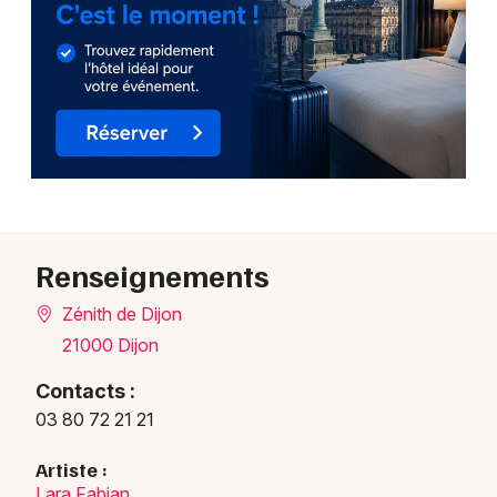
Choisir mes départements
21 - Côte d'Or
Mon email
Je m'abonne
Renseignements
Zénith de Dijon
21000 Dijon
Contacts :
03 80 72 21 21
Artiste :
Lara Fabian