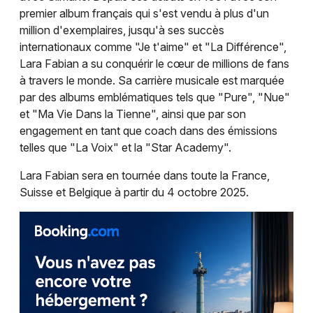
premier album français qui s'est vendu à plus d'un
Chanson française en Bourgogne-Franche-
million d'exemplaires, jusqu'à ses succès
Comté
internationaux comme "Je t'aime" et "La Différence",
Lara Fabian a su conquérir le cœur de millions de fans
à travers le monde. Sa carrière musicale est marquée
par des albums emblématiques tels que "Pure", "Nue"
et "Ma Vie Dans la Tienne", ainsi que par son
Newsletter des sorties
engagement en tant que coach dans des émissions
telles que "La Voix" et la "Star Academy".
Artistes en tournée
Lara Fabian sera en tournée dans toute la France,
Actus à Dijon
Suisse et Belgique à partir du 4 octobre 2025.
Magazine à Dijon