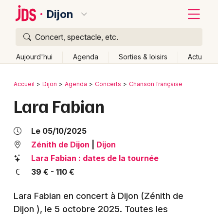
Dijon
Concert, spectacle, etc.
Quoi ?
Fermer
Aujourd'hui
Agenda
Sorties & loisirs
Actu
Où ?
Retour
Publier un événement
Accueil
Dijon
Agenda
Concerts
Chanson française
Dijon et alentours
Côte d'Or (21)
Bourgogne
Lara Fabian
Bordeaux
Partout
Près de moi
Changer de lieu
Colmar
Quand ?
Le 05/10/2025
Effacer les dates
Lille
Grands événements
Zénith de Dijon
|
Dijon
Aujourd'hui
Demain
Ce week-end
Autre
Lara Fabian : dates de la tournée
Lyon
Activité & Expérience
39 € - 110 €
Marseille
Manifestations
Lara Fabian en concert à Dijon (Zénith de
Mulhouse
Dijon )
, le 5 octobre 2025
. Toutes les
Foires & salons