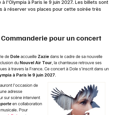
l'Olympia à Paris le 9 juin 2027. Les billets sont
Franche-Comté
s à réserver vos places pour cette soirée très
Newsletter des sorties
La Commanderie pour un concert
Artistes en tournée
ie de
Dole
accueille
Zazie
dans le cadre de sa nouvelle
Actus à Dole
nclusion du
Nouvel Air Tour
, la chanteuse retrouve ses
ues à travers la France. Ce concert à Dole s'inscrit dans un
Magazine à Dole
ympia à Paris le 9 juin 2027
.
 auront l'occasion de
 une adresse
ur sur scène intervient
mporte
en collaboration
é musicale. Pour