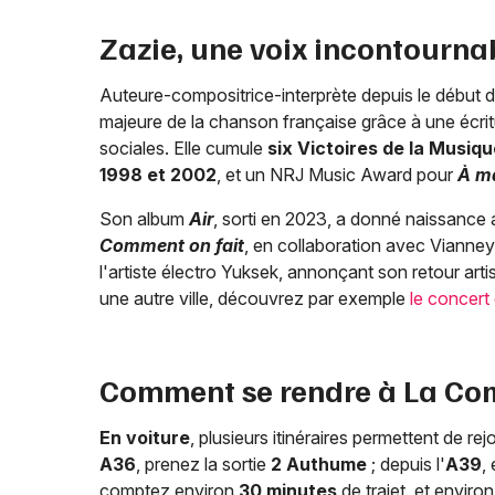
Zazie, une voix incontourna
Auteure-compositrice-interprète depuis le début
majeure de la chanson française grâce à une écrit
sociales. Elle cumule
six Victoires de la Musiq
1998 et 2002
, et un NRJ Music Award pour
À m
Son album
Air
, sorti en 2023, a donné naissance
Comment on fait
, en collaboration avec Vianney.
l'artiste électro Yuksek, annonçant son retour art
une autre ville, découvrez par exemple
le concert
Comment se rendre à La Co
En voiture
, plusieurs itinéraires permettent de r
A36
, prenez la sortie
2 Authume
; depuis l'
A39
,
comptez environ
30 minutes
de trajet, et enviro