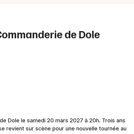
Spectacles
Mulhouse
Concerts
Montpellier
Nantes
Sports
 Commanderie de Dole
Nice
Soirées
Paris
Sorties famille
Strasbourg
Expos
Toulouse
Sorties & loisirs
Toutes les villes
Chanson française dans le Jura
Chanson française en Franche-Comté
de Dole le samedi 20 mars 2027 à 20h. Trois ans
use revient sur scène pour une nouvelle tournée au
Chanson française en Bourgogne-