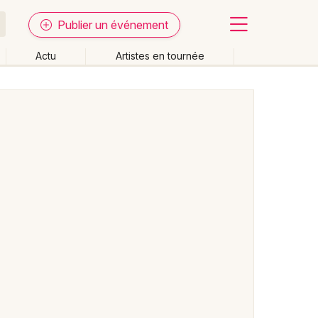
Publier un événement
Actu
Artistes en tournée
Fermer
Effacer les dates
week-end
Autre