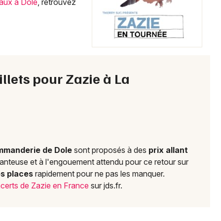
aux à Dole
, retrouvez
Choisir mes départements
39 - Jura
Mon email
billets pour Zazie à La
Je m'abonne
mmanderie de Dole
sont proposés à des
prix allant
chanteuse et à l'engouement attendu pour ce retour sur
s places
rapidement pour ne pas les manquer.
certs de Zazie en France
sur jds.fr.