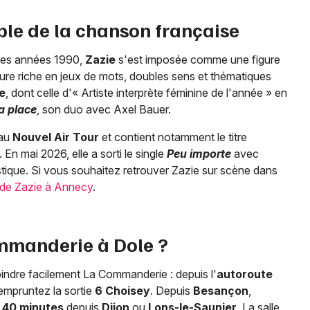
ble de la chanson française
 des années 1990,
Zazie
s'est imposée comme une figure
ure riche en jeux de mots, doubles sens et thématiques
ue
, dont celle d'« Artiste interprète féminine de l'année » en
a place
, son duo avec Axel Bauer.
 au
Nouvel Air Tour
et contient notamment le titre
 En mai 2026, elle a sorti le single
Peu importe
avec
istique. Si vous souhaitez retrouver Zazie sur scène dans
 de Zazie à Annecy
.
mmanderie à Dole ?
ejoindre facilement La Commanderie : depuis l'
autoroute
 empruntez la sortie
6 Choisey
. Depuis
Besançon
,
n
40 minutes
depuis
Dijon
ou
Lons-le-Saunier
. La salle