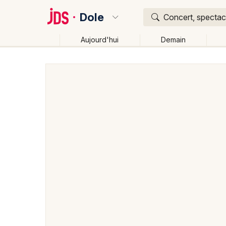
Dole
Concert, spectacl
Aujourd'hui
Demain
Quoi ?
Où ?
Dole et alentours
Jura (39)
Franche-Comté
Pa
Changer de lieu