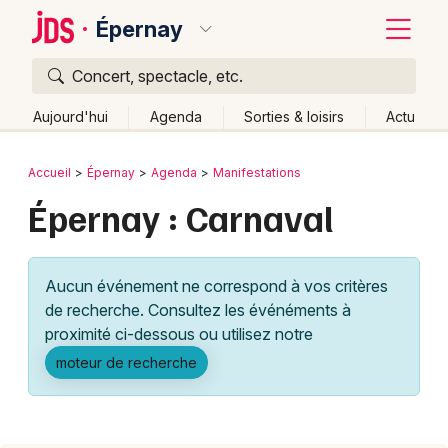
Épernay
Concert, spectacle, etc.
Quoi ?
Fermer
Aujourd'hui
Agenda
Sorties & loisirs
Actu
Où ?
Retour
Publier un événement
Accueil
Épernay
Agenda
Manifestations
Épernay et alentours
Marne (51)
Épernay : Carnaval
Bordeaux
Champagne-Ardenne
Partout
Près de moi
Changer de lieu
Colmar
Aucun événement ne correspond à vos critères
Quand ?
Effacer les dates
Lille
Grands événements
de recherche. Consultez les événéments à
Aujourd'hui
Demain
Ce week-end
Autre
Lyon
proximité ci-dessous ou utilisez notre
Activité & Expérience
moteur de recherche
Marseille
Manifestations
Mulhouse
Foires & salons