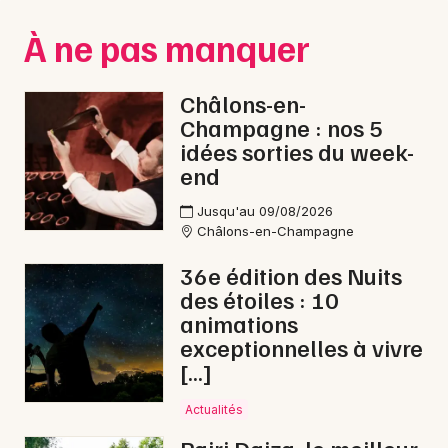
Montpellier
À ne pas manquer
Spectacles
Nantes
Concerts
Nice
Châlons-en-
Champagne : nos 5
Paris
Sports
idées sorties du week-
end
Strasbourg
Soirées
Jusqu'au 09/08/2026
Toulouse
Sorties famille
Châlons-en-Champagne
Toutes les villes
36e édition des Nuits
Expos
des étoiles : 10
animations
Sorties & loisirs
exceptionnelles à vivre
[…]
Carnaval dans la Marne
Actualités
Carnaval en Champagne-Ardenne