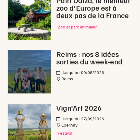
Pairi Daiza, le meilleur
zoo d'Europe est à
Carnaval dans le Grand Est
deux pas de la France
Zoo et parc animalier
Newsletter des sorties
Reims : nos 8 idées
sorties du week-end
Artistes en tournée
Jusqu'au 09/08/2026
Actus à Épernay
Reims
Magazine à Épernay
Vign'Art 2026
Jusqu'au 27/09/2026
Épernay
Festival