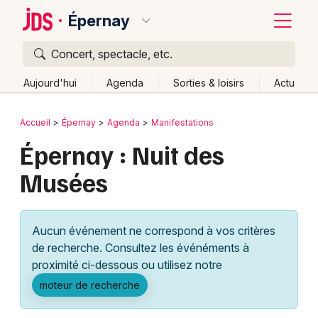
Épernay
Concert, spectacle, etc.
Quoi ?
Fermer
Aujourd'hui
Agenda
Sorties & loisirs
Actu
Où ?
Retour
Publier un événement
Accueil
Épernay
Agenda
Manifestations
Épernay et alentours
Marne (51)
Épernay : Nuit des
Bordeaux
Champagne-Ardenne
Partout
Près de moi
Musées
Changer de lieu
Colmar
Quand ?
Effacer les dates
Lille
Grands événements
Aujourd'hui
Demain
Ce week-end
Autre
Aucun événement ne correspond à vos critères
Lyon
Activité & Expérience
de recherche. Consultez les événéments à
proximité ci-dessous ou utilisez notre
Marseille
Manifestations
moteur de recherche
Mulhouse
Foires & salons