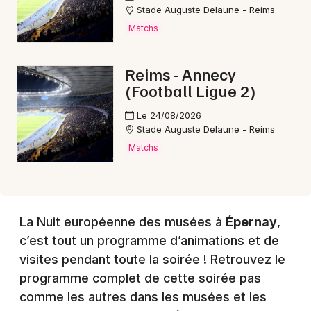
Stade Auguste Delaune - Reims
Matchs
Choisir mes départements
51 - Marne
Reims - Annecy
(Football Ligue 2)
Mon email
Le 24/08/2026
Stade Auguste Delaune - Reims
Je m'abonne
Matchs
La Nuit européenne des musées à
Épernay
,
c’est tout un programme d’animations et de
visites pendant toute la soirée ! Retrouvez le
programme complet de cette soirée pas
comme les autres dans les musées et les