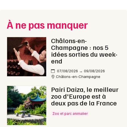
Montpellier
Spectacles
Nantes
À ne pas manquer
Concerts
Nice
Paris
Sports
Châlons-en-
Champagne : nos 5
Strasbourg
Soirées
idées sorties du week-
end
Toulouse
Sorties famille
07/08/2026 → 09/08/2026
Toutes les villes
Châlons-en-Champagne
Expos
Pairi Daiza, le meilleur
Sorties & loisirs
zoo d'Europe est à
deux pas de la France
Nuit des Musées dans la Marne
Zoo et parc animalier
Nuit des Musées en Champagne-Ardenne