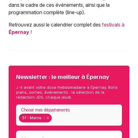
dans le cadre de ces événements, ainsi que la
programmation complète (line-up).
Retrouvez aussi le calendrier complet des
festivals à
Épernay
!
Newsletter : le meilleur à Épernay
J-4 avant votre dose hebdomadaire à Épernay. Bons
plans, sorties, événements : la sélection de la
rédaction JDS, chaque jeudi.
Choisir mes départements
51 - Marne