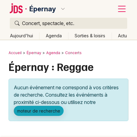
Épernay
Concert, spectacle, etc.
Quoi ?
Fermer
Aujourd'hui
Agenda
Sorties & loisirs
Actu
Où ?
Retour
Publier un événement
Accueil
Épernay
Agenda
Concerts
Épernay et alentours
Marne (51)
Épernay : Reggae
Bordeaux
Champagne-Ardenne
Partout
Près de moi
Changer de lieu
Colmar
Aucun événement ne correspond à vos critères
Quand ?
Effacer les dates
Lille
Grands événements
de recherche. Consultez les événéments à
Aujourd'hui
Demain
Ce week-end
Autre
Lyon
proximité ci-dessous ou utilisez notre
Activité & Expérience
moteur de recherche
Marseille
Manifestations
Mulhouse
Foires & salons