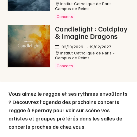
Institut Catholique de Paris -
Campus de Reims
Choisir mes départements
Concerts
51 - Marne
Candlelight : Coldplay
& Imagine Dragons
Mon email
02/10/2026 → 19/02/2027
Institut Catholique de Paris -
Campus de Reims
Je m'abonne
Concerts
Vous aimez le reggae et ses rythmes envoûtants
? Découvrez l’agenda des prochains concerts
reggae à
Épernay
pour voir sur scène vos
artistes et groupes préférés dans les salles de
concerts proches de chez vous.