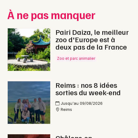
Montpellier
À ne pas manquer
Spectacles
Nantes
Concerts
Nice
Pairi Daiza, le meilleur
zoo d'Europe est à
Paris
Sports
deux pas de la France
Strasbourg
Soirées
Zoo et parc animalier
Toulouse
Sorties famille
Toutes les villes
Reims : nos 8 idées
Expos
sorties du week-end
Sorties & loisirs
Jusqu'au 09/08/2026
Reims
Reggae dans la Marne
Reggae en Champagne-Ardenne
Châlons-en-