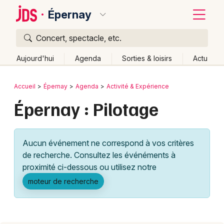
Épernay
Concert, spectacle, etc.
Quoi ?
Fermer
Aujourd'hui
Agenda
Sorties & loisirs
Actu
Où ?
Retour
Publier un événement
Accueil
Épernay
Agenda
Activité & Expérience
Épernay et alentours
Marne (51)
Épernay : Pilotage
Bordeaux
Champagne-Ardenne
Partout
Près de moi
Changer de lieu
Colmar
Aucun événement ne correspond à vos critères
Quand ?
Effacer les dates
Lille
Grands événements
de recherche. Consultez les événéments à
Aujourd'hui
Demain
Ce week-end
Autre
Lyon
proximité ci-dessous ou utilisez notre
Activité & Expérience
moteur de recherche
Marseille
Manifestations
Mulhouse
Foires & salons