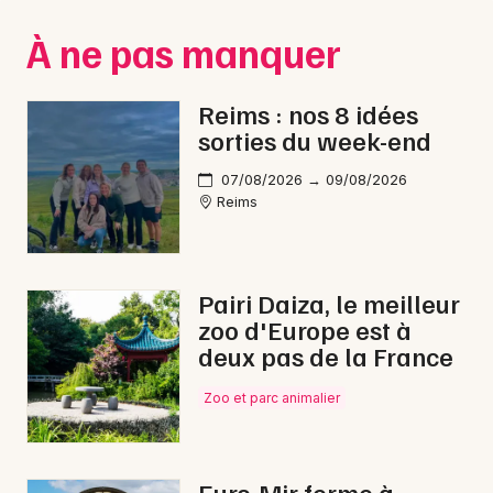
Montpellier
À ne pas manquer
Spectacles
Nantes
Concerts
Nice
Reims : nos 8 idées
sorties du week-end
Paris
Sports
07/08/2026 → 09/08/2026
Strasbourg
Soirées
Reims
Toulouse
Sorties famille
Toutes les villes
Pairi Daiza, le meilleur
Expos
zoo d'Europe est à
deux pas de la France
Sorties & loisirs
Zoo et parc animalier
Pilotage dans la Marne
Pilotage en Champagne-Ardenne
Euro-Mir ferme à