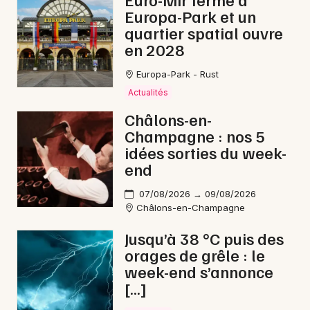
Europa-Park et un
Pilotage dans le Grand Est
quartier spatial ouvre
en 2028
Europa-Park - Rust
Actualités
Newsletter des sorties
Châlons-en-
Champagne : nos 5
Artistes en tournée
idées sorties du week-
end
Actus à Épernay
07/08/2026 → 09/08/2026
Magazine à Épernay
Châlons-en-Champagne
Jusqu’à 38 °C puis des
orages de grêle : le
week-end s’annonce
[…]