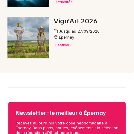
Actualités
Choisir mes départements
Vign'Art 2026
51 - Marne
Jusqu'au 27/09/2026
Épernay
Mon email
Festival
Je m'abonne
Newsletter : le meilleur à Épernay
Recevez aujourd'hui votre dose hebdomadaire à
Épernay. Bons plans, sorties, événements : la sélection
de la rédaction JDS, chaque jeudi.