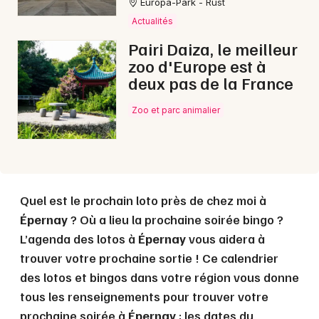
Europa-Park - Rust
Actualités
Choisir mes départements
Pairi Daiza, le meilleur
51 - Marne
zoo d'Europe est à
deux pas de la France
Mon email
Zoo et parc animalier
Je m'abonne
Quel est le prochain loto près de chez moi à
Épernay
? Où a lieu la prochaine soirée bingo ?
L’agenda des lotos à
Épernay
vous aidera à
trouver votre prochaine sortie ! Ce calendrier
des lotos et bingos dans votre région vous donne
tous les renseignements pour trouver votre
prochaine soirée à
Épernay
: les dates du