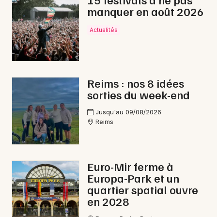
manquer en août 2026
Lotos dans le Grand Est
Actualités
Newsletter des sorties
Reims : nos 8 idées
sorties du week-end
Artistes en tournée
Jusqu'au 09/08/2026
Actus à Épernay
Reims
Magazine à Épernay
Euro-Mir ferme à
Europa-Park et un
quartier spatial ouvre
en 2028