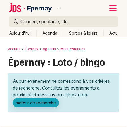
Épernay
Concert, spectacle, etc.
Quoi ?
Fermer
Aujourd'hui
Agenda
Sorties & loisirs
Actu
Où ?
Retour
Publier un événement
Accueil
Épernay
Agenda
Manifestations
Épernay et alentours
Marne (51)
Épernay : Loto / bingo
Bordeaux
Champagne-Ardenne
Partout
Près de moi
Changer de lieu
Colmar
Aucun événement ne correspond à vos critères
Quand ?
Effacer les dates
Lille
Grands événements
de recherche. Consultez les événéments à
Aujourd'hui
Demain
Ce week-end
Autre
Lyon
proximité ci-dessous ou utilisez notre
Activité & Expérience
moteur de recherche
Marseille
Manifestations
Mulhouse
Foires & salons