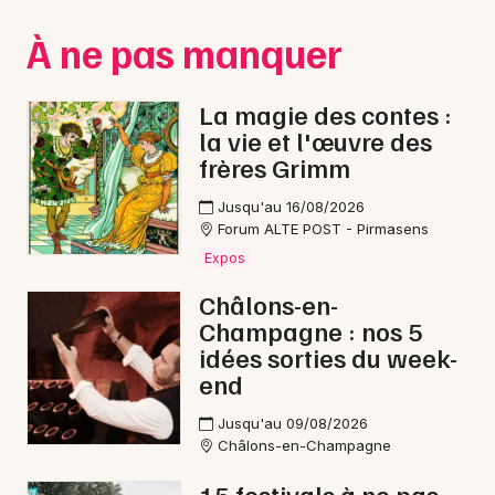
Montpellier
À ne pas manquer
Spectacles
Nantes
Concerts
Nice
La magie des contes :
la vie et l'œuvre des
Paris
Sports
frères Grimm
Strasbourg
Soirées
Jusqu'au 16/08/2026
Forum ALTE POST - Pirmasens
Toulouse
Sorties famille
Expos
Toutes les villes
Châlons-en-
Expos
Champagne : nos 5
idées sorties du week-
Sorties & loisirs
end
Lotos dans la Marne
Jusqu'au 09/08/2026
Châlons-en-Champagne
Lotos en Champagne-Ardenne
15 festivals à ne pas