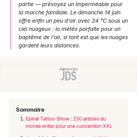
partie — prévoyez un imperméable pour
la marche familiale. Le dimanche 14 juin
Choisir mes départements
offre enfin un peu d'air avec 24 °C sous un
88 - Vosges
ciel nuageux : la météo parfaite pour un
baptême de l'air, si tant est que les nuages
gardent leurs distances.
Mon email
Je m'abonne
Sommaire
Epinal Tattoo Show : 230 artistes du
monde entier pour une convention XXL