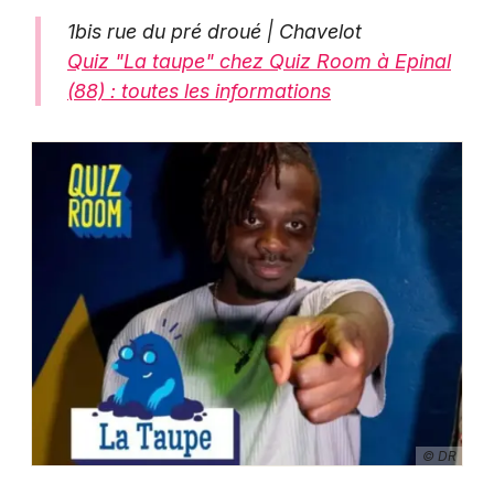
1bis rue du pré droué | Chavelot
Quiz "La taupe" chez Quiz Room à Epinal
(88) : toutes les informations
© DR