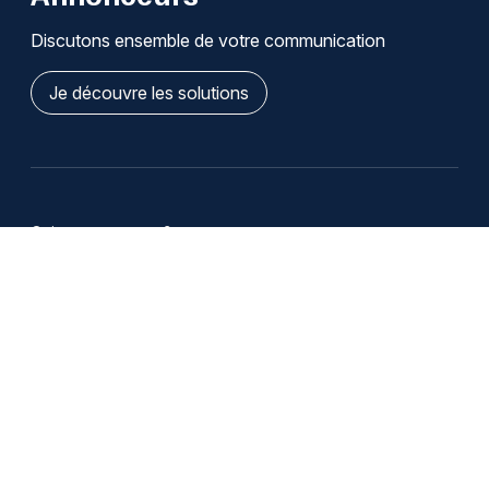
Discutons ensemble de votre communication
Je découvre les solutions
Qui sommes-nous ?
Infos légales / Affiliation
Cookies
Modifier mes choix de cookies
Se désabonner des notifications
Nous contacter
Emploi
Publicité
Copyright 2008-2026 jds.fr