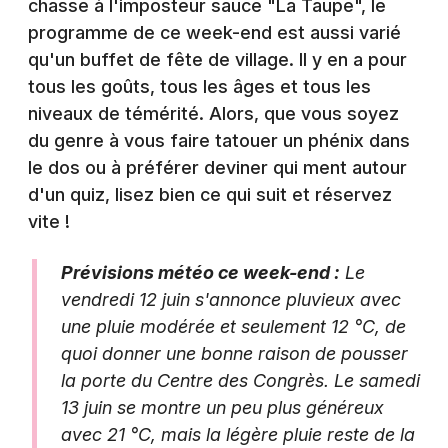
chasse à l'imposteur sauce "La Taupe", le
Agenda dans le Grand Est
programme de ce week-end est aussi varié
qu'un buffet de fête de village. Il y en a pour
tous les goûts, tous les âges et tous les
niveaux de témérité. Alors, que vous soyez
du genre à vous faire tatouer un phénix dans
Newsletter des sorties
le dos ou à préférer deviner qui ment autour
d'un quiz, lisez bien ce qui suit et réservez
Artistes en tournée
vite !
Actus à Épinal
Prévisions météo ce week-end :
Le
Magazine à Épinal
vendredi 12 juin s'annonce pluvieux avec
une pluie modérée et seulement 12 °C, de
quoi donner une bonne raison de pousser
la porte du Centre des Congrès. Le samedi
13 juin se montre un peu plus généreux
avec 21 °C, mais la légère pluie reste de la