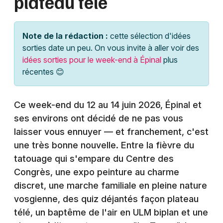
plateau télé
Montpellier
Spectacles
Nantes
Note de la rédaction :
cette sélection d'idées
Concerts
Nice
sorties date un peu. On vous invite à aller voir des
idées sorties pour le week-end à Épinal
plus
Paris
Sports
récentes 😊
Strasbourg
Soirées
Ce week-end du 12 au 14 juin 2026, Épinal et
Toulouse
Sorties famille
ses environs ont décidé de ne pas vous
Toutes les villes
laisser vous ennuyer — et franchement, c'est
Expos
une très bonne nouvelle. Entre la fièvre du
tatouage qui s'empare du Centre des
Sorties & loisirs
Congrès, une expo peinture au charme
discret, une marche familiale en pleine nature
Agenda dans les Vosges
vosgienne, des quiz déjantés façon plateau
Agenda en Lorraine
télé, un baptême de l'air en ULM biplan et une