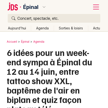
Épinal
Concert, spectacle, etc.
Quoi ?
Fermer
Aujourd'hui
Agenda
Sorties & loisirs
Actu
Où ?
Retour
Publier un événement
Accueil
Épinal
Agenda
Épinal et alentours
Vosges (88)
Lorraine
Partout
6 idées pour un week-
Bordeaux
Près de moi
Changer de lieu
end sympa à Épinal du
Colmar
Quand ?
Effacer les dates
12 au 14 juin, entre
Lille
Grands événements
Aujourd'hui
Demain
Ce week-end
Autre
tattoo show XXL,
Lyon
Activité & Expérience
baptême de l'air en
Marseille
Manifestations
biplan et quiz façon
Mulhouse
Foires & salons