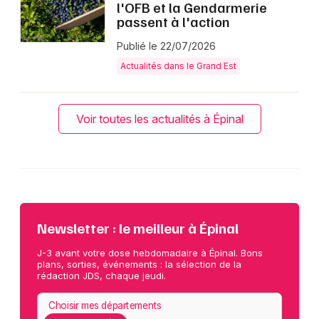
l'OFB et la Gendarmerie
passent à l'action
Publié le 22/07/2026
Actualités dans le Grand Est
Voir toutes les actualités à Épinal
Newsletter : le meilleur à Épinal
J-3 avant votre dose hebdomadaire à Épinal. Bons
plans, sorties, événements : la sélection de la
rédaction JDS, chaque jeudi.
Choisir mes départements