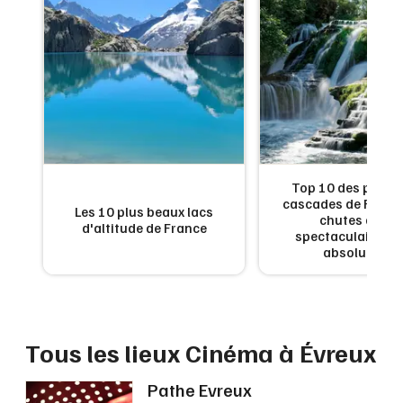
Montpellier
Spectacles
Nantes
Concerts
Nice
Paris
Sports
Strasbourg
Soirées
de
Top 10 des plus b
Toulouse
:
cascades de France
Sorties famille
Les 10 plus beaux lacs
en
chutes d'eau
d'altitude de France
Toutes les villes
x
spectaculaires à 
Expos
absolument
Sorties & loisirs
Cinéma dans l' Eure
Tous les lieux Cinéma à Évreux
Cinéma en Haute-Normandie
Pathe Evreux