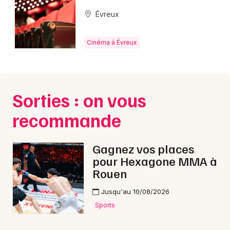
Cinéma en Normandie
Évreux
Cinéma à Évreux
Newsletter des sorties
Sorties : on vous
Artistes en tournée
recommande
Actus à Évreux
Gagnez vos places
Magazine à Évreux
pour Hexagone MMA à
Rouen
Jusqu'au 10/08/2026
Sports