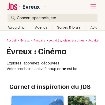
Évreux
Concert, spectacle, etc.
Quoi ?
Fermer
Aujourd'hui
Agenda
Sorties & loisirs
Actu
Où ?
Retour
Publier un événement
Accueil
Évreux
Annuaire
Activités, loisirs et sorties
Activités in
Évreux et alentours
Eure (27)
Haute-Normandie
Évreux : Cinéma
Bordeaux
Partout
Près de moi
Changer de lieu
Colmar
Quand ?
Explorez, apprenez, découvrez.
Effacer les dates
Lille
Votre prochaine activité coup de ❤️ est ici.
Grands événements
Aujourd'hui
Demain
Ce week-end
Autre
Lyon
Activité & Expérience
Carnet d'inspiration du JDS
Marseille
Manifestations
Mulhouse
Foires & salons