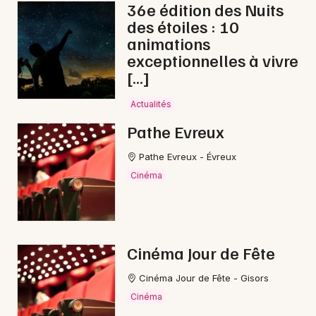
36e édition des Nuits
des étoiles : 10
Choisir mes départements
animations
exceptionnelles à vivre
27 - Eure
[…]
Mon email
Actualités
Pathe Evreux
Je m'abonne
Pathe Evreux - Évreux
Cinéma
Cinéma Jour de Fête
Cinéma Jour de Fête - Gisors
Cinéma