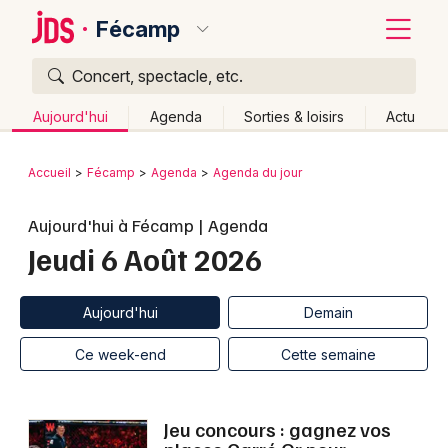
Fécamp
Concert, spectacle, etc.
Quoi ?
Fermer
Aujourd'hui
Agenda
Sorties & loisirs
Actu
Où ?
Retour
Publier un événement
Accueil
Fécamp
Agenda
Agenda du jour
Fécamp et alentours
Seine-Maritime (76)
Bordeaux
Aujourd'hui à Fécamp | Agenda
Haute-Normandie
Partout
Près de moi
Jeudi 6 Août 2026
Changer de lieu
Colmar
Quand ?
Effacer les dates
Lille
Grands événements
Aujourd'hui
Demain
Aujourd'hui
Demain
Ce week-end
Autre
Lyon
Activité & Expérience
Ce week-end
Cette semaine
Marseille
Manifestations
Mulhouse
Jeu concours : gagnez vos
Foires & salons