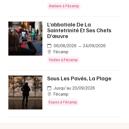
Ateliers à Fécamp
Choisir mes départements
L’abbatiale De La
76 - Seine-Maritime
Saintetrinité Et Ses Chefs
D’œuvre
Mon email
06/08/2026 → 24/09/2026
Fécamp
Visites à Fécamp
Je m'abonne
Sous Les Pavés, La Plage
Jusqu'au 20/09/2026
Fécamp
Expos à Fécamp