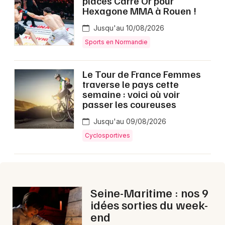
places Carré Or pour
Montpellier
Hexagone MMA à Rouen !
Spectacles
Nantes
Jusqu'au 10/08/2026
Sports en Normandie
Concerts
Nice
Paris
Sports
Le Tour de France Femmes
traverse le pays cette
Strasbourg
semaine : voici où voir
Soirées
passer les coureuses
Toulouse
Sorties famille
Jusqu'au 09/08/2026
Toutes les villes
Cyclosportives
Expos
Sorties & loisirs
Aujourd'hui dans la Seine-Maritime
Seine-Maritime : nos 9
idées sorties du week-
Aujourd'hui en Haute-Normandie
end