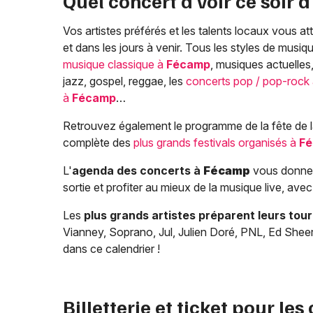
Quel concert à voir ce soir 
Vos artistes préférés et les talents locaux vous 
et dans les jours à venir. Tous les styles de musi
musique classique à
Fécamp
, musiques actuelles
jazz, gospel, reggae, les
concerts pop / pop-rock
à
Fécamp
…
Retrouvez également le programme de la fête de l
complète des
plus grands festivals organisés à
F
L'
agenda des concerts à
Fécamp
vous donnera
sortie et profiter au mieux de la musique live, av
Les
plus grands artistes préparent leurs tou
Vianney, Soprano, Jul, Julien Doré, PNL, Ed Sheer
dans ce calendrier !
Billetterie et ticket pour les