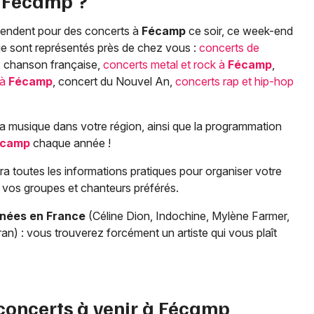
à
Fécamp
?
attendent pour des concerts à
Fécamp
ce soir, ce week-end
que sont représentés près de chez vous :
concerts de
, chanson française,
concerts metal et rock à
Fécamp
,
 à
Fécamp
, concert du Nouvel An,
concerts rap et hip-hop
a musique dans votre région, ainsi que la programmation
écamp
chaque année !
 toutes les informations pratiques pour organiser votre
ec vos groupes et chanteurs préférés.
rnées en France
(Céline Dion, Indochine, Mylène Farmer,
an) : vous trouverez forcément un artiste qui vous plaît
 concerts à venir à
Fécamp