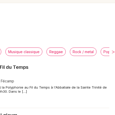
Spectacles
Mulhouse
Concerts
Montpellier
Nantes
Sports
Nice
Soirées
Paris
Sorties famille
Musique classique
Reggae
Rock / metal
Pop / 
Strasbourg
Expos
 Fil du Temps
Toulouse
Sorties & loisirs
Toutes les villes
 - Fécamp
Concerts dans la Seine-Maritime
a Polyphonie au Fil du Temps à l'Abbatiale de la Sainte Trinité de
h30. Dans le […]
Concerts en Haute-Normandie
Concerts en Normandie
 Laloum