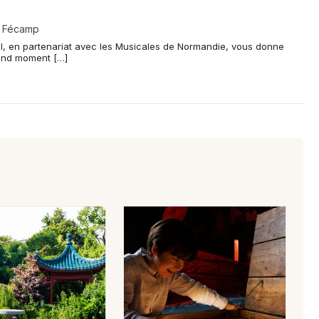
Choisir mes départements
 - Fécamp
76 - Seine-Maritime
ll, en partenariat avec les Musicales de Normandie, vous donne
and moment […]
Mon email
Je m'abonne