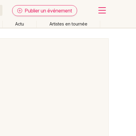
Publier un événement
Actu
Artistes en tournée
Fermer
Effacer les dates
week-end
Autre