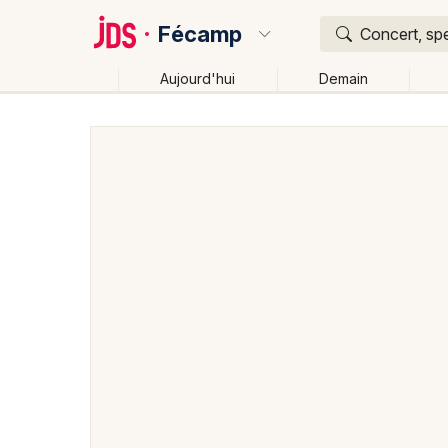
Fécamp
Concert, spe
Aujourd'hui
Demain
Quoi ?
Où ?
Fécamp et alentours
Seine-Maritime (76)
Haute-
Près de moi
Changer de lieu