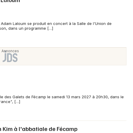
Adam Laloum se produit en concert à la Salle de l'Union de
son, dans un programme […]
Newsletter des sorties
Artistes en tournée
Actus à Fécamp
Magazine à Fécamp
lle des Galets de Fécamp le samedi 13 mars 2027 à 20h30, dans le
rance", […]
h Kim à l'abbatiale de Fécamp