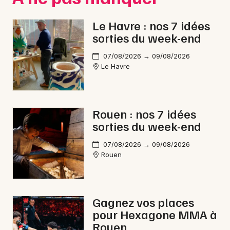
Le Havre : nos 7 idées
Choisir mes départements
sorties du week-end
76 - Seine-Maritime
07/08/2026 → 09/08/2026
Le Havre
Mon email
Je m'abonne
Rouen : nos 7 idées
sorties du week-end
07/08/2026 → 09/08/2026
Rouen
Gagnez vos places
pour Hexagone MMA à
Rouen