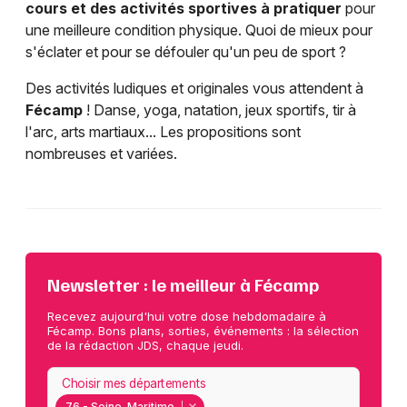
cours et des activités sportives à pratiquer
pour
une meilleure condition physique. Quoi de mieux pour
s'éclater et pour se défouler qu'un peu de sport ?
Des activités ludiques et originales vous attendent à
Fécamp
! Danse, yoga, natation, jeux sportifs, tir à
l'arc, arts martiaux... Les propositions sont
nombreuses et variées.
Newsletter : le meilleur à Fécamp
Recevez aujourd'hui votre dose hebdomadaire à
Fécamp. Bons plans, sorties, événements : la sélection
de la rédaction JDS, chaque jeudi.
Choisir mes départements
76 - Seine-Maritime