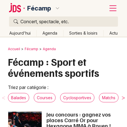
Fécamp
Concert, spectacle, etc.
Quoi ?
Fermer
Aujourd'hui
Agenda
Sorties & loisirs
Actu
Où ?
Retour
Publier un événement
Accueil
Fécamp
Agenda
Fécamp et alentours
Seine-Maritime (76)
Fécamp : Sport et
Bordeaux
Haute-Normandie
Partout
Près de moi
événements sportifs
Changer de lieu
Colmar
Quand ?
Effacer les dates
Lille
Grands événements
Triez par catégorie :
Aujourd'hui
Demain
Ce week-end
Autre
Lyon
Activité & Expérience
Balades
Courses
Cyclosportives
Matchs
Marseille
Manifestations
Jeu concours : gagnez vos
Mulhouse
places Carré Or pour
Foires & salons
Hexagone MMA à Rouen !