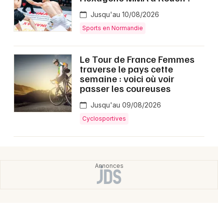
Montpellier
Jusqu'au 10/08/2026
Spectacles
Nantes
Sports en Normandie
Concerts
Nice
Le Tour de France Femmes
Paris
Sports
traverse le pays cette
semaine : voici où voir
Strasbourg
passer les coureuses
Soirées
Toulouse
Jusqu'au 09/08/2026
Sorties famille
Cyclosportives
Toutes les villes
Expos
Sorties & loisirs
Sports dans la Seine-Maritime
Sports en Haute-Normandie