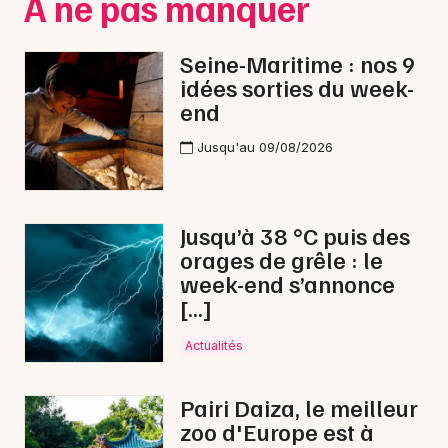
À ne pas manquer
Normandie
Seine-Maritime : nos 9
idées sorties du week-
end
Newsletter des sorties
Jusqu'au 09/08/2026
Artistes en tournée
Jusqu’à 38 °C puis des
Actus à Fécamp
orages de grêle : le
week-end s’annonce
Magazine à Fécamp
[…]
Actualités
Pairi Daiza, le meilleur
zoo d'Europe est à