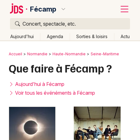
Fécamp
Concert, spectacle, etc.
Quoi ?
Fermer
Aujourd'hui
Agenda
Sorties & loisirs
Actu
Où ?
Retour
Publier un événement
Accueil
Normandie
Haute-Normandie
Seine-Maritime
Fécamp et alentours
Seine-Maritime (76)
Que faire à Fécamp ?
Bordeaux
Haute-Normandie
Partout
Près de moi
Changer de lieu
Colmar
Aujourd'hui à Fécamp
Quand ?
Effacer les dates
Lille
Grands événements
Voir tous les événéments à Fécamp
Aujourd'hui
Demain
Ce week-end
Autre
Lyon
Activité & Expérience
Marseille
Manifestations
Mulhouse
Foires & salons