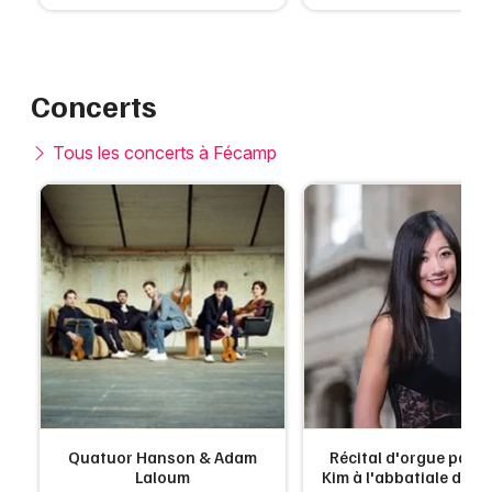
Concerts
Tous les concerts à Fécamp
Quatuor Hanson & Adam
Récital d'orgue par 
p
Laloum
Kim à l'abbatiale de 