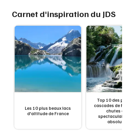
Carnet d'inspiration du JDS
de
Top 10 des plus b
:
cascades de France
Les 10 plus beaux lacs
en
chutes d'eau
d'altitude de France
x
spectaculaires à 
absolument