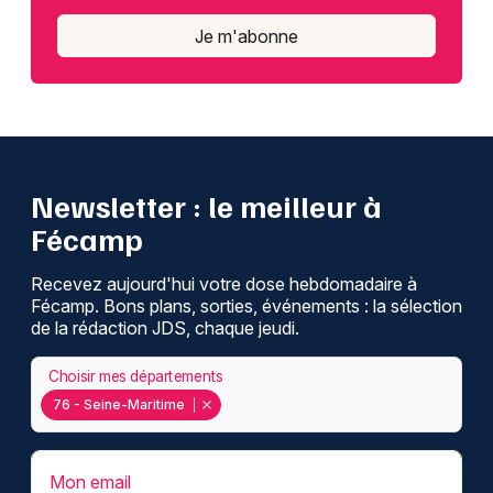
Grands événements en Normandie
Je m'abonne
Newsletter des sorties
Newsletter : le meilleur à
Artistes en tournée
Fécamp
Actus à Fécamp
Recevez aujourd'hui votre dose hebdomadaire à
Fécamp. Bons plans, sorties, événements : la sélection
Magazine à Fécamp
de la rédaction JDS, chaque jeudi.
Choisir mes départements
76 - Seine-Maritime
Mon email