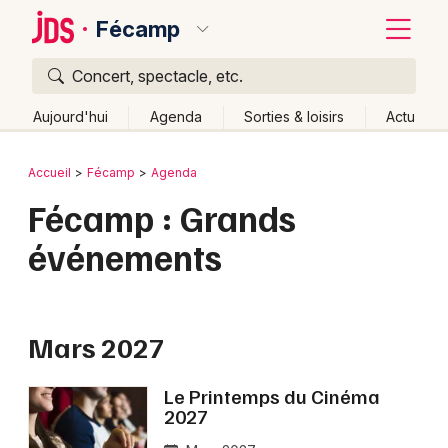
Fécamp
Concert, spectacle, etc.
Quoi ?
Fermer
Aujourd'hui
Agenda
Sorties & loisirs
Actu
Où ?
Retour
Publier un événement
Accueil
Fécamp
Agenda
Fécamp et alentours
Seine-Maritime (76)
Fécamp : Grands
Bordeaux
Haute-Normandie
Partout
Près de moi
événements
Changer de lieu
Colmar
Quand ?
Effacer les dates
Lille
Grands événements
Aujourd'hui
Demain
Ce week-end
Autre
Lyon
Mars 2027
Activité & Expérience
Marseille
Manifestations
Le Printemps du Cinéma
2027
Mulhouse
Foires & salons