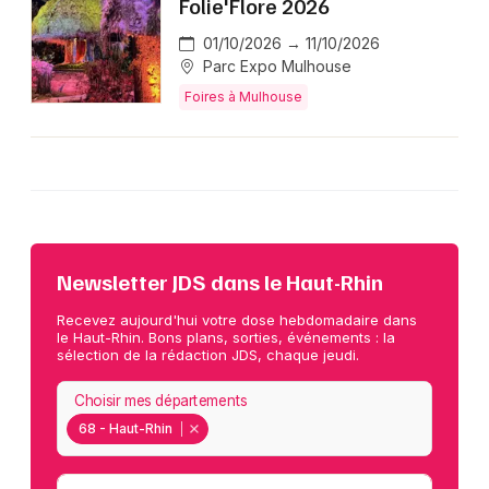
Folie'Flore 2026
01/10/2026 → 11/10/2026
Parc Expo Mulhouse
Foires à Mulhouse
Newsletter JDS dans le Haut-Rhin
Recevez aujourd'hui votre dose hebdomadaire dans
le Haut-Rhin. Bons plans, sorties, événements : la
sélection de la rédaction JDS, chaque jeudi.
Choisir mes départements
68 - Haut-Rhin