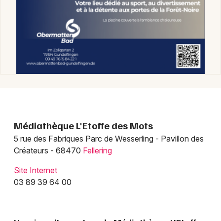
Jeux concours
Newsletter des sorties
Artistes en tournée
Actus dans le Haut-Rhin
Médiathèque L'Etoffe des Mots
5 rue des Fabriques Parc de Wesserling - Pavillon des
Magazine dans le Haut-Rhin
Créateurs - 68470
Fellering
Actus tourisme & loisirs
Site Internet
03 89 39 64 00
Restaurants