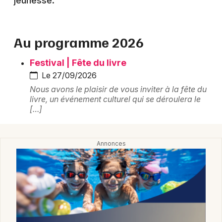
jeunesse.
Montpellier
Spectacles
Nantes
Au programme 2026
Concerts
Nice
Festival | Fête du livre
Paris
Sports
Le 27/09/2026
Strasbourg
Nous avons le plaisir de vous inviter à la fête du
Soirées
livre, un événement culturel qui se déroulera le
Toulouse
[…]
Sorties famille
Toutes les villes
Expos
Sorties & loisirs
Bibliothèque et médiathèque en Alsace
Bibliothèque et médiathèque dans le Grand Est