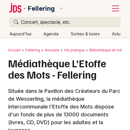
Fellering
Concert, spectacle, etc.
Quoi ?
Fermer
Aujourd'hui
Agenda
Sorties & loisirs
Actu
Où ?
Retour
Publier un événement
Accueil
Fellering
Annuaire
Vie pratique
Bibliothèque et média
Fellering et alentours
Haut-Rhin (68)
Alsace
Partout
Médiathèque L'Etoffe
Bordeaux
Près de moi
Changer de lieu
des Mots - Fellering
Colmar
Quand ?
Effacer les dates
Lille
Grands événements
Aujourd'hui
Demain
Ce week-end
Autre
Située dans le Pavillon des Créateurs du Parc
Lyon
de Wesserling, la médiathèque
Activité & Expérience
intercommunale l'Etoffe des Mots dispose
Marseille
Manifestations
d'un fonds de plus de 13000 documents
Mulhouse
(livres, CD, DVD) pour les adultes et la
Foires & salons