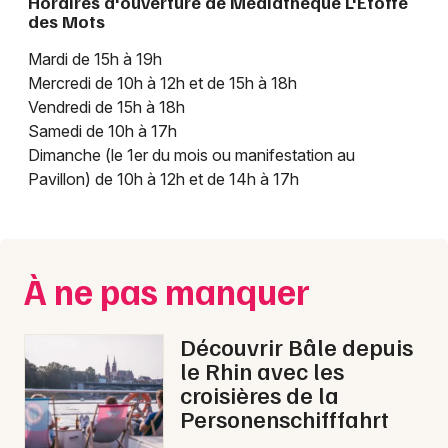
Horaires d'ouverture de Médiathèque L'Etoffe
des Mots
Mardi de 15h à 19h
Mercredi de 10h à 12h et de 15h à 18h
Vendredi de 15h à 18h
Samedi de 10h à 17h
Choisir mes départements
Dimanche (le 1er du mois ou manifestation au
68 - Haut-Rhin
Pavillon) de 10h à 12h et de 14h à 17h
Mon email
À ne pas manquer
Je m'abonne
Découvrir Bâle depuis
le Rhin avec les
croisières de la
Personenschifffahrt