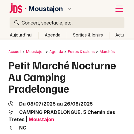
Moustajon
Concert, spectacle, etc.
Quoi ?
Fermer
Aujourd'hui
Agenda
Sorties & loisirs
Actu
Où ?
Retour
Publier un événement
Accueil
Moustajon
Agenda
Foires & salons
Marchés
Moustajon et alentours
Haute-Garonne (31)
Petit Marché Nocturne
Bordeaux
Midi-Pyrénées
Partout
Près de moi
Changer de lieu
Au Camping
Colmar
Quand ?
Effacer les dates
Pradelongue
Lille
Grands événements
Aujourd'hui
Demain
Ce week-end
Autre
Lyon
Activité & Expérience
Du 08/07/2025 au 26/08/2025
Marseille
CAMPING PRADELONGUE, 5 Chemin des
Manifestations
Trètes
|
Moustajon
Mulhouse
NC
Foires & salons