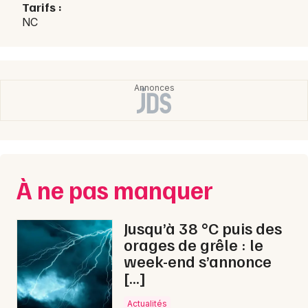
Choisir mes départements
Tarifs :
NC
31 - Haute-Garonne
Mon email
Je m'abonne
À ne pas manquer
Jusqu’à 38 °C puis des
orages de grêle : le
week-end s’annonce
[…]
Actualités