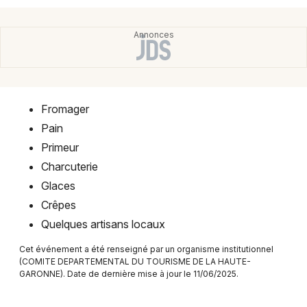
Montpellier
Spectacles
Nantes
Concerts
Nice
Paris
Sports
Fromager
Strasbourg
Soirées
Pain
Toulouse
Primeur
Sorties famille
Charcuterie
Toutes les villes
Glaces
Expos
Crêpes
Quelques artisans locaux
Sorties & loisirs
Cet événement a été renseigné par un organisme institutionnel
Marchés en Midi-Pyrénées
(COMITE DEPARTEMENTAL DU TOURISME DE LA HAUTE-
GARONNE). Date de dernière mise à jour le 11/06/2025.
Marchés en Occitanie