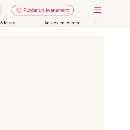
Publier un événement
& loisirs
Artistes en tournée
Fermer
Effacer les dates
week-end
Autre