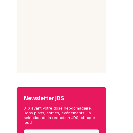
Newsletter JDS
J-6 avant votre dose hebdomadaire.
Bons plans, sorties, événements : la
sélection de la rédaction JDS, chaque
jeudi.