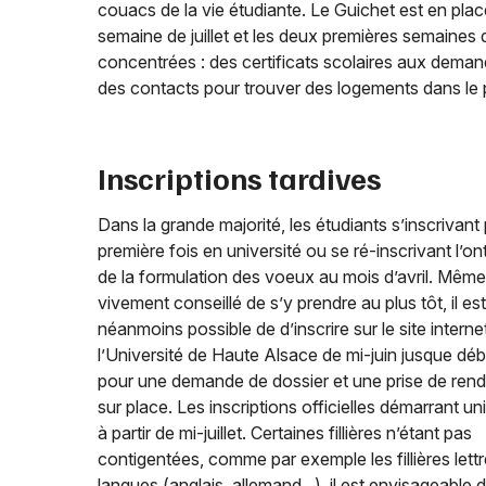
couacs de la vie étudiante. Le Guichet est en plac
semaine de juillet et les deux premières semaines d
concentrées : des certificats scolaires aux deman
des contacts pour trouver des logements dans le p
Inscriptions tardives
Dans la grande majorité, les étudiants s’inscrivant 
première fois en université ou se ré-inscrivant l’ont 
de la formulation des voeux au mois d’avril. Même s
vivement conseillé de s’y prendre au plus tôt, il est
néanmoins possible de d’inscrire sur le site interne
l’Université de Haute Alsace de mi-juin jusque début
pour une demande de dossier et une prise de re
sur place. Les inscriptions officielles démarrant u
à partir de mi-juillet. Certaines fillières n’étant pas
contigentées, comme par exemple les fillières lettr
langues (anglais, allemand...), il est envisageable 