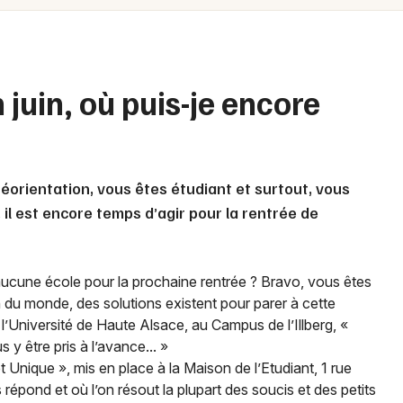
Spectacles
Mulhouse
Concerts
Montpellier
Nantes
Sports
 juin, où puis-je encore
Nice
Soirées
Paris
Sorties famille
réorientation, vous êtes étudiant et surtout, vous
Strasbourg
, il est encore temps d’agir pour la rentrée de
Expos
Toulouse
Sorties & loisirs
Toutes les villes
cune école pour la prochaine rentrée ? Bravo, vous êtes
n du monde, des solutions existent pour parer à cette
 l’Université de Haute Alsace, au Campus de l’Illberg, «
 y être pris à l’avance... »
 Unique », mis en place à la Maison de l’Etudiant, 1 rue
Newsletter des sorties
répond et où l’on résout la plupart des soucis et des petits