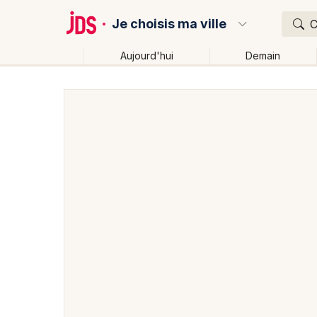
Je choisis ma ville
C
Aujourd'hui
Demain
Quoi ?
Où ?
Partout
Près de moi
Changer de lieu