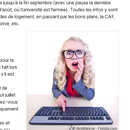
e jusqu’à la fin septembre (avec une pause la dernière
Artistes en tournée
’août, où l’université est fermée). Toutes les infos y sont
des de logement, en passant par les bons plans, la CAF,
Actualités
rivé, etc.
Magazine
pour la
fait lors
’il est
t de
Choisir mes départements
 juillet
ndez-vous
niquement
Mon email
es et
© NiniMalyna - Fotolia.com
de s’y