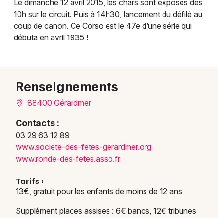
Le dimanche 12 avril 2015, les chars sont exposés dès
10h sur le circuit. Puis à 14h30, lancement du défilé au
coup de canon. Ce Corso est le 47e d’une série qui
Choisir mes départements
débuta en avril 1935 !
88 - Vosges
Mon email
Renseignements
Je m'abonne
88400 Gérardmer
Contacts :
03 29 63 12 89
www.s
ociet
e-des
-fete
s-ger
ardme
r.org
www.r
onde-
des-f
etes.
asso.
fr
Tarifs :
13€, gratuit pour les enfants de moins de 12 ans
Supplément places assises : 6€ bancs, 12€ tribunes