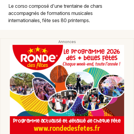
Montpellier
Le corso composé d'une trentaine de chars
Spectacles
accompagnés de formations musicales
Nantes
internationales, fête ses 80 printemps.
Concerts
Nice
Paris
Sports
Strasbourg
Soirées
Toulouse
Sorties famille
Toutes les villes
Expos
Sorties & loisirs
Fêtes dans les Vosges
Fêtes en Lorraine