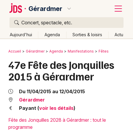
Gérardmer
Concert, spectacle, etc.
Quoi ?
Fermer
Aujourd'hui
Agenda
Sorties & loisirs
Actu
Où ?
Retour
Publier un événement
Accueil
Gérardmer
Agenda
Manifestations
Fêtes
Gérardmer et alentours
Vosges (88)
Lorraine
47e Fête des Jonquilles
Bordeaux
Partout
Près de moi
Changer de lieu
2015 à Gérardmer
Colmar
Quand ?
Effacer les dates
Lille
Grands événements
Aujourd'hui
Demain
Ce week-end
Autre
Du 11/04/2015 au 12/04/2015
Lyon
Gérardmer
Activité & Expérience
Payant (
voir les détails
)
Marseille
Manifestations
Fête des Jonquilles 2028 à Gérardmer : tout le
Mulhouse
programme
Foires & salons