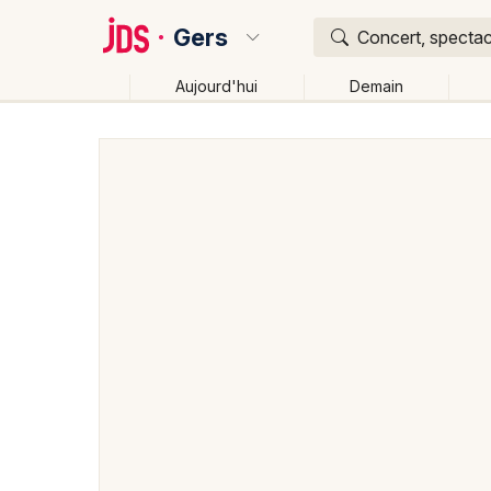
Gers
Concert, spectacl
Aujourd'hui
Demain
Quoi ?
Où ?
Gers (32)
Midi-Pyrénées
Partout
Près de moi