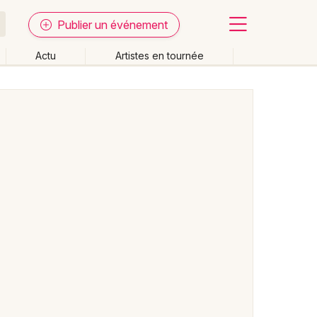
Publier un événement
Actu
Artistes en tournée
Fermer
Effacer les dates
week-end
Autre