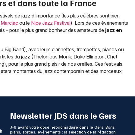
rs
et dans toute la France
tivals de jazz d’importance (les plus célèbres sont bien
 Marciac
ou le
Nice Jazz Festival
). Lors de ces événements
és - pour le plus grand bonheur des amateurs de
jazz en
ou Big Band), avec leurs clarinettes, trompettes, pianos ou
istes du jazz (Thelonious Monk, Duke Ellington, Chet
, pour le plus grand plaisir de nos oreilles. Ces festivals
es stars montantes du jazz contemporain et des morceaux
Newsletter JDS dans le Gers
J-6 avant votre dose hebdomadaire dans le Gers. Bons
ir
plans, sorties, événements : la sélection de la rédaction