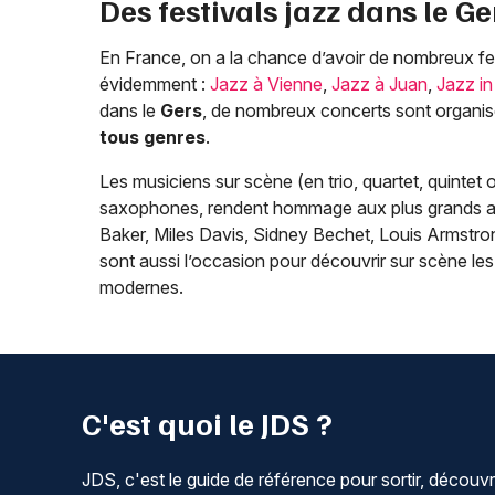
Des festivals jazz dans le
Ge
En France, on a la chance d’avoir de nombreux fes
évidemment :
Jazz à Vienne
,
Jazz à Juan
,
Jazz in
dans le
Gers
, de nombreux concerts sont organis
tous genres
.
Les musiciens sur scène (en trio, quartet, quintet 
saxophones, rendent hommage aux plus grands art
Baker, Miles Davis, Sidney Bechet, Louis Armstrong)
sont aussi l’occasion pour découvrir sur scène l
modernes.
C'est quoi le JDS ?
JDS, c'est le guide de référence pour sortir, découvr