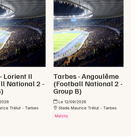
Mon email
Je m'abonne
 Lorient II
Tarbes - Angoulême
ll National 2 -
(Football National 2 -
)
Group B)
/2026
Le 12/09/2026
rice Trélut - Tarbes
Stade Maurice Trélut - Tarbes
Matchs