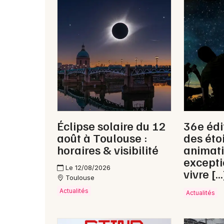
Éclipse solaire du 12
36e édi
août à Toulouse :
des étoi
horaires & visibilité
animat
excepti
Le 12/08/2026
vivre […
Toulouse
Actualités
Actualités