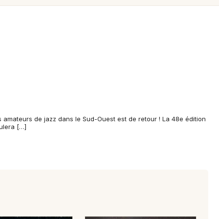
Spectacles
Mulhouse
Concerts
Montpellier
Nantes
Sports
Nice
Soirées
Paris
Sorties famille
Strasbourg
Expos
amateurs de jazz dans le Sud-Ouest est de retour ! La 48e édition
Toulouse
ulera […]
Sorties & loisirs
Toutes les villes
Jazz en Midi-Pyrénées
Jazz en Occitanie