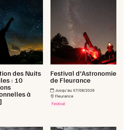
Newsletter des sorties
Artistes en tournée
Actus dans le Gers
Magazine dans le Gers
tion des Nuits
Festival d'Astronomie
les : 10
de Fleurance
ions
Jusqu'au 07/08/2026
onnelles à
Fleurance
]
Festival
Choisir mes départements
32 - Gers