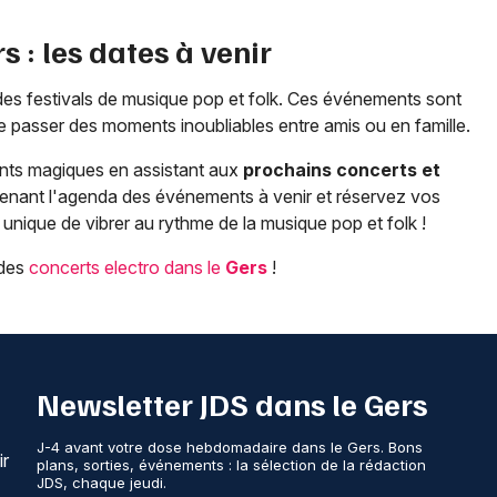
rs
: les dates à venir
t des festivals de musique pop et folk. Ces événements sont
e passer des moments inoubliables entre amis ou en famille.
nts magiques en assistant aux
prochains concerts et
tenant l'agenda des événements à venir et réservez vos
unique de vibrer au rythme de la musique pop et folk !
 des
concerts electro dans le
Gers
!
Newsletter JDS dans le Gers
J-4 avant votre dose hebdomadaire dans le Gers. Bons
ir
plans, sorties, événements : la sélection de la rédaction
JDS, chaque jeudi.