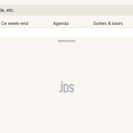
e, etc.
Ce week-end
Agenda
Sorties & loisirs
Retour
Publier un événement
Quand ?
Aujourd'hui
Demain
Ce 
Changer de lieu
Bordeaux
Grands événements
Colmar
Activité & Expérience
Lille
Manifestations
Lyon
Foires & salons
Marseille