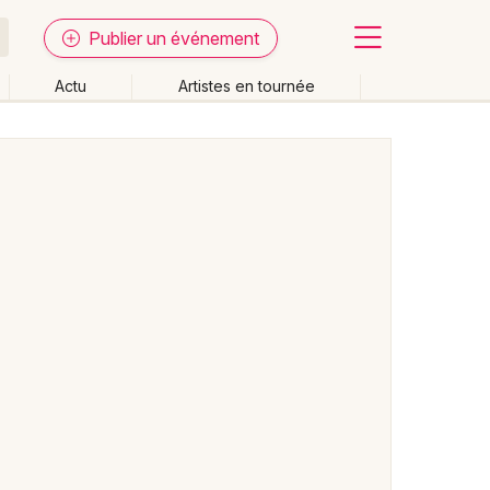
Publier un événement
Actu
Artistes en tournée
Fermer
Effacer les dates
week-end
Autre