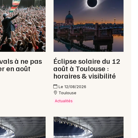
Newsletter des sorties
Artistes en tournée
Actus dans le Gers
ivals à ne pas
Éclipse solaire du 12
Magazine dans le Gers
r en août
août à Toulouse :
horaires & visibilité
Le 12/08/2026
Toulouse
Actualités
Choisir mes départements
32 - Gers