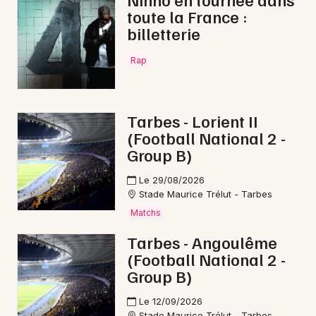
toute la France :
billetterie
Rap
Newsletter des sorties
Artistes en tournée
Tarbes - Lorient II
(Football National 2 -
Actus dans le Gers
Group B)
Magazine dans le Gers
Le 29/08/2026
Stade Maurice Trélut - Tarbes
Matchs
Tarbes - Angoulême
(Football National 2 -
Group B)
Le 12/09/2026
Stade Maurice Trélut - Tarbes