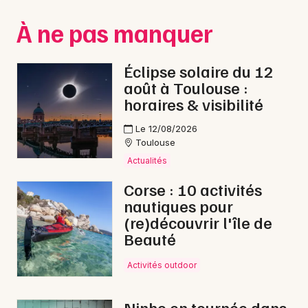
Montpellier
À ne pas manquer
Spectacles
Nantes
Concerts
Nice
Éclipse solaire du 12
août à Toulouse :
Paris
Sports
horaires & visibilité
Strasbourg
Soirées
Le 12/08/2026
Toulouse
Toulouse
Sorties famille
Actualités
Toutes les villes
Corse : 10 activités
Expos
nautiques pour
(re)découvrir l'île de
Sorties & loisirs
Beauté
Nuit des Musées en Midi-Pyrénées
Activités outdoor
Nuit des Musées en Occitanie
Ninho en tournée dans