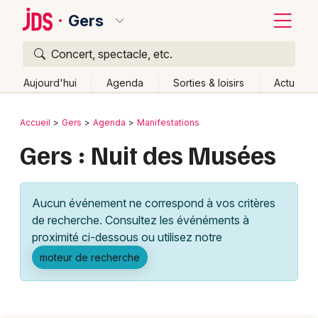
Gers
Concert, spectacle, etc.
Quoi ?
Fermer
Aujourd'hui
Agenda
Sorties & loisirs
Actu
Où ?
Retour
Publier un événement
Accueil
Gers
Agenda
Manifestations
Gers (32)
Midi-Pyrénées
Partout
Près de moi
Gers : Nuit des Musées
Bordeaux
Changer de lieu
Colmar
Quand ?
Effacer les dates
Aucun événement ne correspond à vos critères
Lille
Grands événements
Aujourd'hui
Demain
Ce week-end
Autre
de recherche. Consultez les événéments à
Lyon
proximité ci-dessous ou utilisez notre
Activité & Expérience
moteur de recherche
Marseille
Manifestations
Mulhouse
Foires & salons