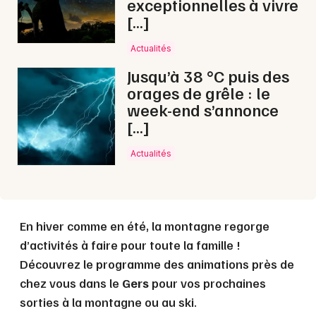
exceptionnelles à vivre
Choisir mes départements
[…]
32 - Gers
Actualités
Mon email
Jusqu’à 38 °C puis des
orages de grêle : le
week-end s’annonce
Je m'abonne
[…]
Actualités
En hiver comme en été, la montagne regorge
d’activités à faire pour toute la famille !
Découvrez le programme des animations près de
chez vous dans le
Gers
pour vos prochaines
sorties à la montagne ou au ski.