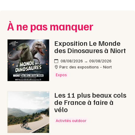
Montpellier
Spectacles
Nantes
À ne pas manquer
Concerts
Nice
Paris
Sports
Exposition Le Monde
des Dinosaures à Niort
Strasbourg
Soirées
08/08/2026 → 09/08/2026
Toulouse
Parc des expositions - Niort
Sorties famille
Expos
Toutes les villes
Expos
Les 11 plus beaux cols
Sorties & loisirs
de France à faire à
vélo
Montagne en Midi-Pyrénées
Activités outdoor
Montagne en Occitanie