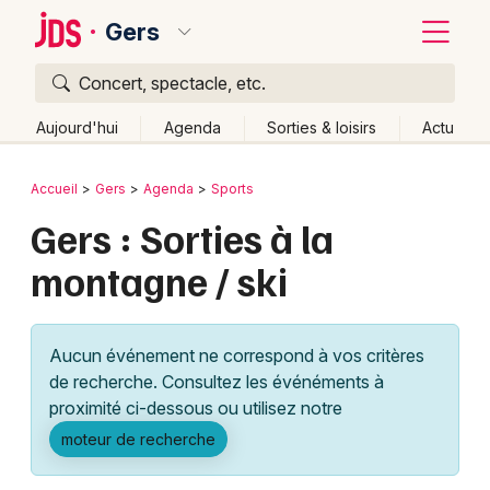
Gers
Concert, spectacle, etc.
Quoi ?
Fermer
Aujourd'hui
Agenda
Sorties & loisirs
Actu
Où ?
Retour
Publier un événement
Accueil
Gers
Agenda
Sports
Gers (32)
Midi-Pyrénées
Partout
Près de moi
Gers : Sorties à la
Bordeaux
Changer de lieu
montagne / ski
Colmar
Quand ?
Effacer les dates
Lille
Grands événements
Aujourd'hui
Demain
Ce week-end
Autre
Aucun événement ne correspond à vos critères
Lyon
Activité & Expérience
de recherche. Consultez les événéments à
proximité ci-dessous ou utilisez notre
Marseille
Manifestations
moteur de recherche
Mulhouse
Foires & salons