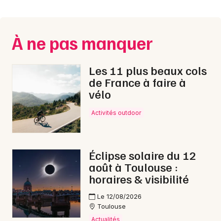
Montpellier
Spectacles
Nantes
À ne pas manquer
Concerts
Nice
Paris
Sports
Les 11 plus beaux cols
de France à faire à
Strasbourg
Soirées
vélo
Toulouse
Activités outdoor
Sorties famille
Toutes les villes
Expos
Éclipse solaire du 12
Sorties & loisirs
août à Toulouse :
horaires & visibilité
Marche gourmande en Midi-Pyrénées
Le 12/08/2026
Toulouse
Marche gourmande en Occitanie
Actualités