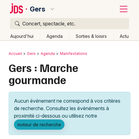
Gers
Concert, spectacle, etc.
Quoi ?
Fermer
Aujourd'hui
Agenda
Sorties & loisirs
Actu
Où ?
Retour
Publier un événement
Accueil
Gers
Agenda
Manifestations
Gers (32)
Midi-Pyrénées
Partout
Près de moi
Gers : Marche
Bordeaux
Changer de lieu
gourmande
Colmar
Quand ?
Effacer les dates
Lille
Grands événements
Aujourd'hui
Demain
Ce week-end
Autre
Aucun événement ne correspond à vos critères
Lyon
Activité & Expérience
de recherche. Consultez les événéments à
proximité ci-dessous ou utilisez notre
Marseille
Manifestations
moteur de recherche
Mulhouse
Foires & salons