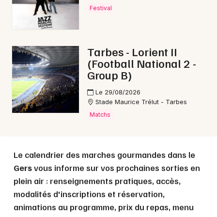
Choisir mes départements
Festival
32 - Gers
Tarbes - Lorient II
Mon email
(Football National 2 -
Group B)
Je m'abonne
Le 29/08/2026
Stade Maurice Trélut - Tarbes
Matchs
Le calendrier des marches gourmandes dans le
Gers
vous informe sur vos prochaines sorties en
plein air : renseignements pratiques, accès,
modalités d'inscriptions et réservation,
animations au programme, prix du repas, menu