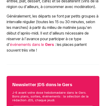
entrée, plat, dessert, café) et se désaltèrent (vins de la
région ou d'ailleurs, à consommer avec modération).
Généralement, les départs se font par petits groupes à
intervalle régulier (toutes les 15 ou 30 minutes, selon
les marches) à partir du milieu de matinée jusqu'en
début d'après-midi. Il est d'ailleurs nécessaire de
réserver à l'avance pour participer à ce type
d'
événements dans le
Gers
: les places partent
souvent très vite !
Newsletter JDS dans le Gers
J-6 avant votre dose hebdomadaire dans le Gers.
Bons plans, sorties, événements : la sélection de la
rédaction JDS, chaque jeudi.