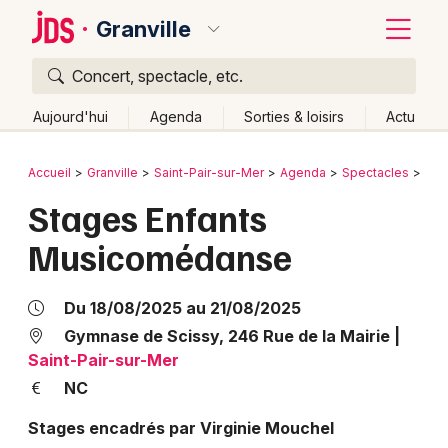
Granville
Concert, spectacle, etc.
Quoi ?
Fermer
Aujourd'hui
Agenda
Sorties & loisirs
Actu
Où ?
Retour
Publier un événement
Accueil
Granville
Saint-Pair-sur-Mer
Agenda
Spectacles
Dan
Granville et alentours
Manche (50)
Basse-Normandie
Stages Enfants
Bordeaux
Partout
Près de moi
Changer de lieu
Musicomédanse
Colmar
Quand ?
Effacer les dates
Lille
Grands événements
Aujourd'hui
Demain
Ce week-end
Autre
Du 18/08/2025 au 21/08/2025
Lyon
Gymnase de Scissy, 246 Rue de la Mairie
|
Activité & Expérience
Saint-Pair-sur-Mer
Marseille
NC
Manifestations
Mulhouse
Stages encadrés par Virginie Mouchel
Foires & salons