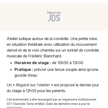
Montpellier
Spectacles
Nantes
Concerts
Nice
Paris
Sports
Atelier ludique autour de la comédie. Une petite mise
Strasbourg
en situation théâtrale avec utilisation du mouvement
Soirées
dansé et de la voix chantée sur un extrait de comédie
Toulouse
musicale de Frédéric Blanchard.
Sorties famille
Toutes les villes
Horaires de stage :
de 10h30 à 12h30
Expos
Pratique :
prévoir une tenue souple ainsi qu’une
gourde d’eau
Sorties & loisirs
Un
« Regard sur l’atelier »
est proposé le dernier jour
du stage à 12h35 pour les parents.
Danse dans la Manche
Cet événement a été renseigné par un organisme institutionnel
Danse en Basse-Normandie
(OT Granville Terre et Mer). Date de dernière mise à jour le