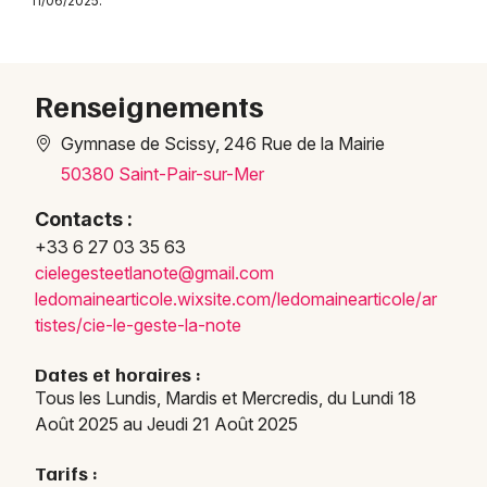
11/06/2025.
Danse en Normandie
Renseignements
Gymnase de Scissy, 246 Rue de la Mairie
Newsletter des sorties
50380 Saint-Pair-sur-Mer
Artistes en tournée
Contacts :
+33 6 27 03 35 63
Actus à Granville
ciele
geste
etlan
ote@g
mail.
com
ledom
ainea
rtico
le.wi
xsite
.com/
ledom
ainea
rtico
le/ar
Magazine à Granville
tiste
s/cie
-le-g
este-
la-no
te
Dates et horaires :
Tous les Lundis, Mardis et Mercredis, du Lundi 18
Août 2025 au Jeudi 21 Août 2025
Tarifs :