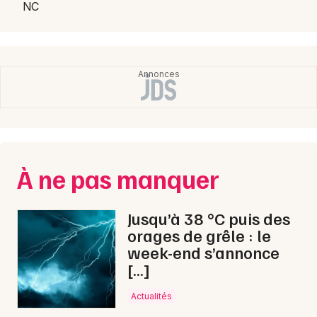
NC
Choisir mes départements
50 - Manche
Mon email
Je m'abonne
À ne pas manquer
Jusqu’à 38 °C puis des
orages de grêle : le
week-end s’annonce
[…]
Actualités